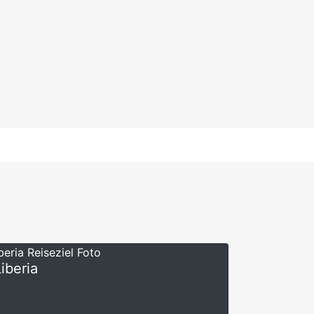
iberia
San José