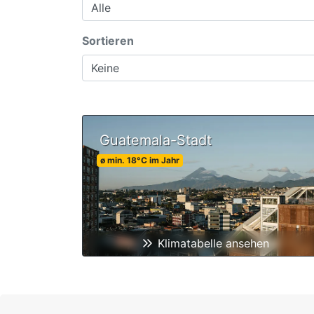
Sortieren
Guatemala-Stadt
ø min.
18
°C
im Jahr
Klimatabelle ansehen