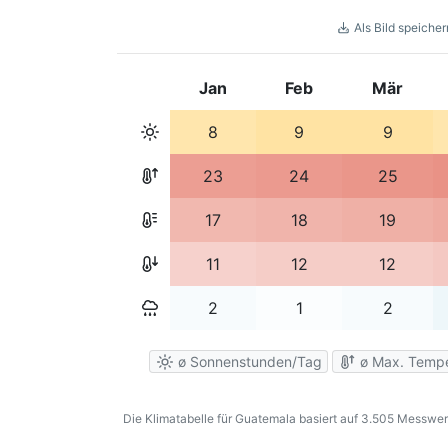
Als Bild speicher
Jan
Feb
Mär
8
9
9
23
24
25
17
18
19
11
12
12
2
1
2
ø Sonnenstunden/Tag
ø Max. Tempe
Die Klimatabelle für Guatemala basiert auf 3.505 Messwert