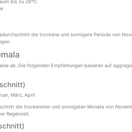
raum bis zu 26°C.
er
esdurchschnitt die trockene und sonnigere Periode von No
ngen.
emala
 Reise ab. Die folgenden Empfehlungen basieren auf aggreg
schnitt)
ar, März, April
chnitt die trockensten und sonnigsten Monate von November 
der Regenzeit.
chnitt)