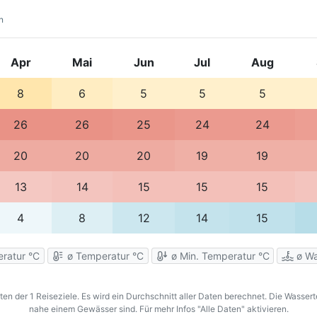
n
Apr
Mai
Jun
Jul
Aug
8
6
5
5
5
26
26
25
24
24
20
20
20
19
19
13
14
15
15
15
4
8
12
14
15
ratur °C
ø Temperatur °C
ø Min. Temperatur °C
ø Wa
en der 1 Reiseziele. Es wird ein Durchschnitt aller Daten berechnet. Die Wassert
nahe einem Gewässer sind. Für mehr Infos "Alle Daten" aktivieren.