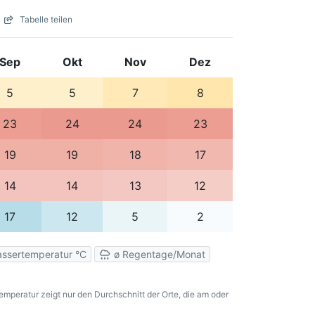
Tabelle teilen
Sep
Okt
Nov
Dez
5
5
7
8
23
24
24
23
19
19
18
17
14
14
13
12
17
12
5
2
ssertemperatur °C
ø Regentage/Monat
emperatur zeigt nur den Durchschnitt der Orte, die am oder