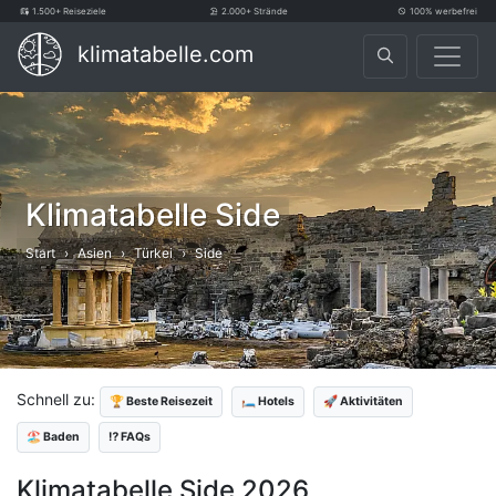
1.500+ Reiseziele
2.000+ Strände
100% werbefrei
klimatabelle.com
Klimatabelle Side
Start
Asien
Türkei
Side
Schnell zu:
🏆 Beste Reisezeit
🛏️ Hotels
🚀 Aktivitäten
🏖️ Baden
⁉️ FAQs
Klimatabelle Side 2026