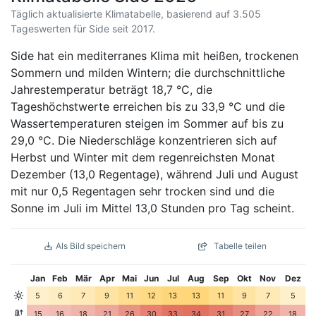
Täglich aktualisierte Klimatabelle, basierend auf 3.505
Tageswerten für Side seit 2017.
Side hat ein mediterranes Klima mit heißen, trockenen
Sommern und milden Wintern; die durchschnittliche
Jahrestemperatur beträgt 18,7 °C, die
Tageshöchstwerte erreichen bis zu 33,9 °C und die
Wassertemperaturen steigen im Sommer auf bis zu
29,0 °C. Die Niederschläge konzentrieren sich auf
Herbst und Winter mit dem regenreichsten Monat
Dezember (13,0 Regentage), während Juli und August
mit nur 0,5 Regentagen sehr trocken sind und die
Sonne im Juli im Mittel 13,0 Stunden pro Tag scheint.
Als Bild speichern
Tabelle teilen
Jan
Feb
Mär
Apr
Mai
Jun
Jul
Aug
Sep
Okt
Nov
Dez
5
6
7
9
11
12
13
13
11
9
7
5
15
16
18
21
26
30
33
34
31
27
22
18