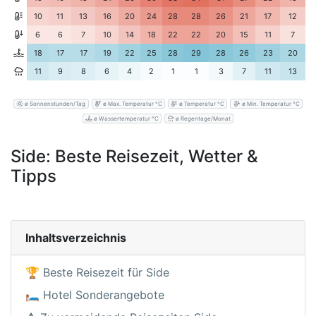
10
11
13
16
20
24
28
28
26
21
17
12
6
6
7
10
14
18
22
22
20
15
11
7
18
17
17
19
22
25
28
29
28
26
23
20
11
9
8
6
4
2
1
1
3
7
11
13
ø Sonnenstunden/Tag
ø Max. Temperatur °C
ø Temperatur °C
ø Min. Temperatur °C
ø Wassertemperatur °C
ø Regentage/Monat
Side: Beste Reisezeit, Wetter &
Tipps
Inhaltsverzeichnis
🏆 Beste Reisezeit für Side
🛏️ Hotel Sonderangebote