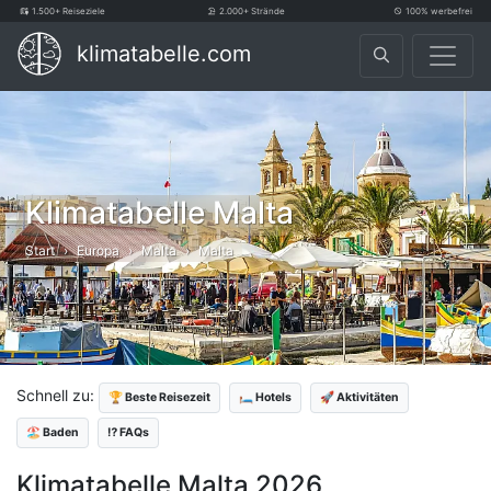
1.500+ Reiseziele
2.000+ Strände
100% werbefrei
klimatabelle.com
Klimatabelle Malta
Start
Europa
Malta
Malta
Schnell zu:
🏆 Beste Reisezeit
🛏️ Hotels
🚀 Aktivitäten
🏖️ Baden
⁉️ FAQs
Klimatabelle Malta 2026