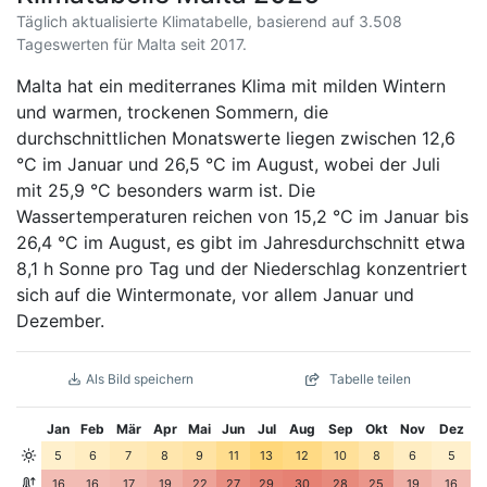
Täglich aktualisierte Klimatabelle, basierend auf 3.508
Tageswerten für Malta seit 2017.
Malta hat ein mediterranes Klima mit milden Wintern
und warmen, trockenen Sommern, die
durchschnittlichen Monatswerte liegen zwischen 12,6
°C im Januar und 26,5 °C im August, wobei der Juli
mit 25,9 °C besonders warm ist. Die
Wassertemperaturen reichen von 15,2 °C im Januar bis
26,4 °C im August, es gibt im Jahresdurchschnitt etwa
8,1 h Sonne pro Tag und der Niederschlag konzentriert
sich auf die Wintermonate, vor allem Januar und
Dezember.
Als Bild speichern
Tabelle teilen
Jan
Feb
Mär
Apr
Mai
Jun
Jul
Aug
Sep
Okt
Nov
Dez
5
6
7
8
9
11
13
12
10
8
6
5
16
16
17
19
22
27
29
30
28
25
19
16