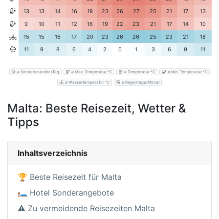
13
13
14
16
19
23
26
27
25
21
17
13
9
10
11
12
16
19
22
23
21
17
14
10
15
15
16
17
20
23
26
26
25
23
21
18
11
9
8
6
4
2
0
1
3
6
9
11
ø Sonnenstunden/Tag
ø Max. Temperatur °C
ø Temperatur °C
ø Min. Temperatur °C
ø Wassertemperatur °C
ø Regentage/Monat
Malta: Beste Reisezeit, Wetter &
Tipps
Inhaltsverzeichnis
🏆 Beste Reisezeit für Malta
🛏️ Hotel Sonderangebote
⚠️ Zu vermeidende Reisezeiten Malta