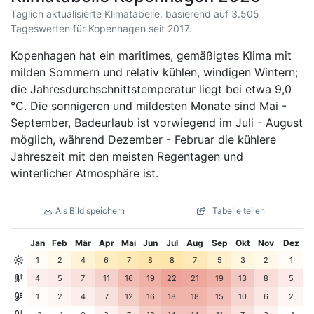
Täglich aktualisierte Klimatabelle, basierend auf 3.505
Tageswerten für Kopenhagen seit 2017.
Kopenhagen hat ein maritimes, gemäßigtes Klima mit
milden Sommern und relativ kühlen, windigen Wintern;
die Jahresdurchschnittstemperatur liegt bei etwa 9,0
°C. Die sonnigeren und mildesten Monate sind Mai -
September, Badeurlaub ist vorwiegend im Juli - August
möglich, während Dezember - Februar die kühlere
Jahreszeit mit den meisten Regentagen und
winterlicher Atmosphäre ist.
Als Bild speichern
Tabelle teilen
Jan
Feb
Mär
Apr
Mai
Jun
Jul
Aug
Sep
Okt
Nov
Dez
1
2
4
6
7
8
8
7
5
3
2
1
4
5
7
11
16
19
22
21
19
13
8
5
1
2
4
7
12
16
18
18
15
10
6
2