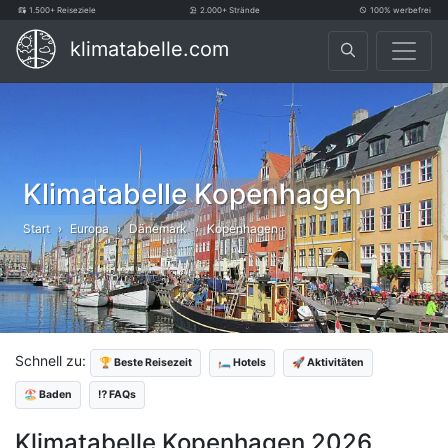
1.500+ Reiseziele
2.000+ Strände
100% werbefrei
klimatabelle.com
Klimatabelle Kopenhagen
Start
Europa
Dänemark
Kopenhagen
Schnell zu:
🏆 Beste Reisezeit
🛏️ Hotels
🚀 Aktivitäten
🏖️ Baden
⁉️ FAQs
Klimatabelle Kopenhagen 2026