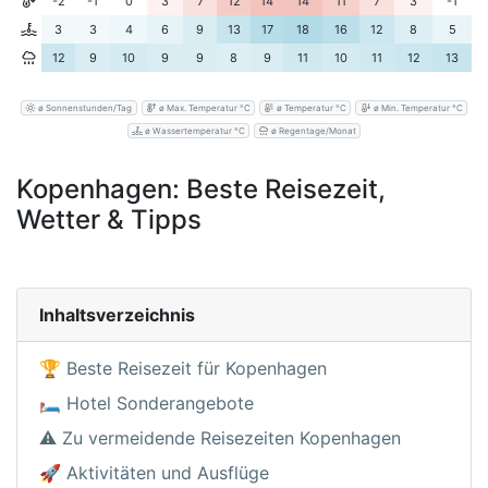
-2
-1
0
3
7
12
14
14
11
7
3
-1
3
3
4
6
9
13
17
18
16
12
8
5
12
9
10
9
9
8
9
11
10
11
12
13
ø Sonnenstunden/Tag
ø Max. Temperatur °C
ø Temperatur °C
ø Min. Temperatur °C
ø Wassertemperatur °C
ø Regentage/Monat
Kopenhagen: Beste Reisezeit,
Wetter & Tipps
Inhaltsverzeichnis
🏆 Beste Reisezeit für Kopenhagen
🛏️ Hotel Sonderangebote
⚠️ Zu vermeidende Reisezeiten Kopenhagen
🚀 Aktivitäten und Ausflüge