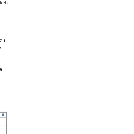
lich
 zu
s
m
e