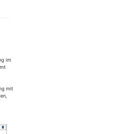
ng im
mmt
ng mit
en,