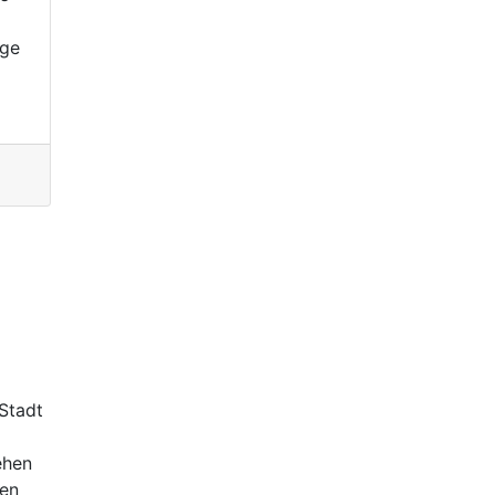
age
Stadt
ehen
hen