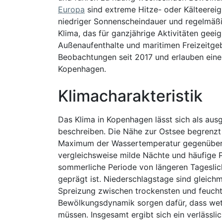
Europa
sind extreme Hitze- oder Kälteereign
niedriger Sonnenscheindauer und regelmäßig
Klima, das für ganzjährige Aktivitäten geei
Außenaufenthalte und maritimen Freizeitgeb
Beobachtungen seit 2017 und erlauben eine 
Kopenhagen.
Klimacharakteristik
Das Klima in Kopenhagen lässt sich als au
beschreiben. Die Nähe zur Ostsee begrenz
Maximum der Wassertemperatur gegenüber d
vergleichsweise milde Nächte und häufige 
sommerliche Periode von längeren Tagesli
geprägt ist. Niederschlagstage sind gleichm
Spreizung zwischen trockensten und feuch
Bewölkungsdynamik sorgen dafür, dass wett
müssen. Insgesamt ergibt sich ein verläss