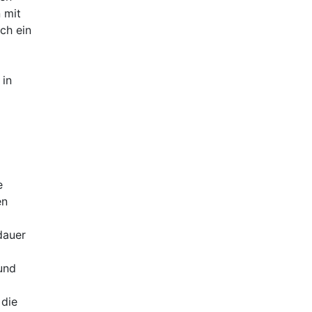
 mit
ch ein
 in
e
en
dauer
und
 die