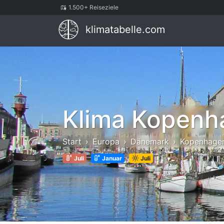
1.500+ Reiseziele
klimatabelle.com
Klima Kopenh
Start
Europa
Dänemark
Kopenhage
Juli
Januar
Juli