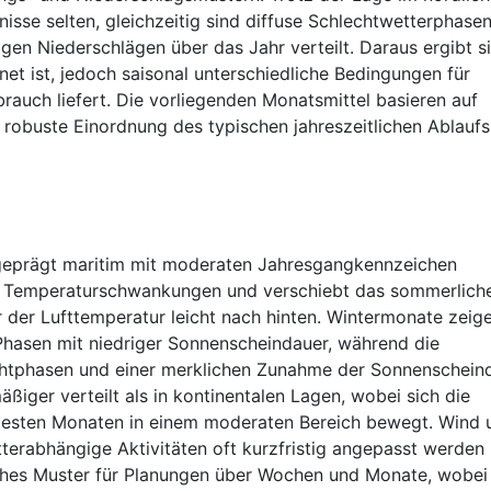
isse selten, gleichzeitig sind diffuse Schlechtwetterphasen
en Niederschlägen über das Jahr verteilt. Daraus ergibt si
gnet ist, jedoch saisonal unterschiedliche Bedingungen für
rauch liefert. Die vorliegenden Monatsmittel basieren auf
robuste Einordnung des typischen jahreszeitlichen Ablaufs
sgeprägt maritim mit moderaten Jahresgangkennzeichen
t Temperaturschwankungen und verschiebt das sommerlich
er Lufttemperatur leicht nach hinten. Wintermonate zeig
Phasen mit niedriger Sonnenscheindauer, während die
chtphasen und einer merklichen Zunahme der Sonnenschein
äßiger verteilt als in kontinentalen Lagen, wobei sich die
testen Monaten in einem moderaten Bereich bewegt. Wind 
erabhängige Aktivitäten oft kurzfristig angepasst werden
liches Muster für Planungen über Wochen und Monate, wobei