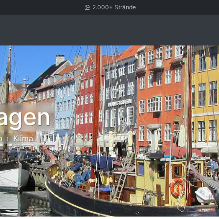
2.000+ Strände
agen
n
Klima