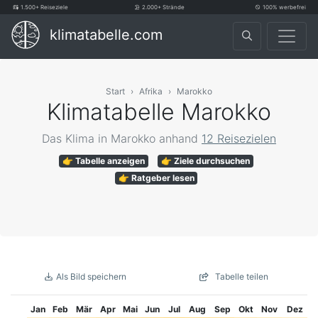
1.500+ Reiseziele
2.000+ Strände
100% werbefrei
klimatabelle.com
Start
Afrika
Marokko
Klimatabelle Marokko
Das Klima in Marokko anhand
12 Reisezielen
👉 Tabelle anzeigen
👉 Ziele durchsuchen
👉 Ratgeber lesen
Als Bild speichern
Tabelle teilen
Jan
Feb
Mär
Apr
Mai
Jun
Jul
Aug
Sep
Okt
Nov
Dez