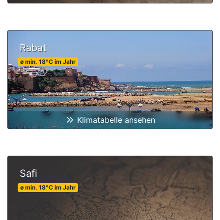
Rabat
ø min.
18
°C
im Jahr
Klimatabelle ansehen
Safi
ø min.
18
°C
im Jahr