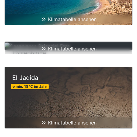
Klimatabelle ansehen
Klimatabelle ansehen
Casablanca
ø min.
17
°C
im Jahr
El Jadida
ø min.
18
°C
im Jahr
Klimatabelle ansehen