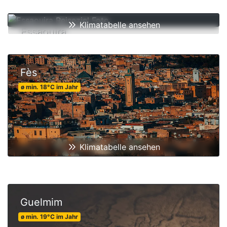
Klimatabelle ansehen
Essaouira
ø min.
18
°C
im Jahr
Fès
ø min.
18
°C
im Jahr
Klimatabelle ansehen
Guelmim
ø min.
19
°C
im Jahr