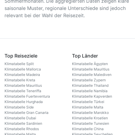
Sommermonaten. Die aggregierten Daten zeigen klare
saisonale Muster, regionale Unterschiede sind jedoch
relevant bei der Wahl der Reisezeit.
Top Reiseziele
Top Länder
Klimatabelle Split
Klimatabelle Ägypten
Klimatabelle Mallorca
Klimatabelle Mauritius
Klimatabelle Madeira
Klimatabelle Malediven
Klimatabelle Kreta
Klimatabelle Zypern
Klimatabelle Mauritius
Klimatabelle Thailand
Klimatabelle Teneriffa
Klimatabelle Namibia
Klimatabelle Fuerteventura
Klimatabelle Kapverden
Klimatabelle Hurghada
Klimatabelle Türkei
Klimatabelle Side
Klimatabelle Malta
Klimatabelle Gran Canaria
Klimatabelle Marokko
Klimatabelle Dubai
Klimatabelle Kroatien
Klimatabelle Sardinien
Klimatabelle Tunesien
Klimatabelle Rhodos
Klimatabelle China
Klimatabelle Malta
Klimatabelle Seychellen