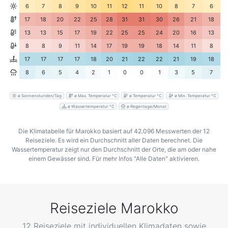
6
7
8
9
10
11
12
11
10
8
7
6
17
18
20
22
25
28
31
31
30
26
21
18
13
13
15
17
19
22
25
25
24
20
16
13
8
8
9
11
14
17
19
19
18
14
11
8
17
17
17
17
18
20
21
22
22
21
19
18
8
6
5
4
2
1
0
0
1
3
5
7
ø Sonnenstunden/Tag
ø Max. Temperatur °C
ø Temperatur °C
ø Min. Temperatur °C
ø Wassertemperatur °C
ø Regentage/Monat
Die Klimatabelle für Marokko basiert auf 42.096 Messwerten der 12
Reiseziele. Es wird ein Durchschnitt aller Daten berechnet. Die
Wassertemperatur zeigt nur den Durchschnitt der Orte, die am oder nahe
einem Gewässer sind. Für mehr Infos "Alle Daten" aktivieren.
Reiseziele Marokko
12 Reiseziele mit individuellen Klimadaten sowie