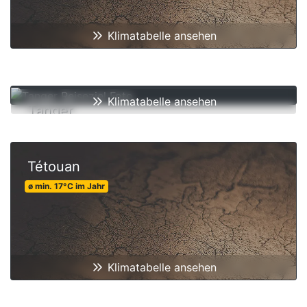
Klimatabelle ansehen
Klimatabelle ansehen
Tanger
ø min.
19
°C
im Jahr
Tétouan
ø min.
17
°C
im Jahr
Klimatabelle ansehen