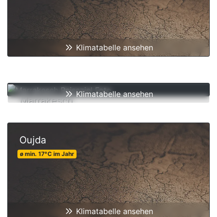
Klimatabelle ansehen
Klimatabelle ansehen
Marrakesch
ø min.
20
°C
im Jahr
Oujda
ø min.
17
°C
im Jahr
Klimatabelle ansehen