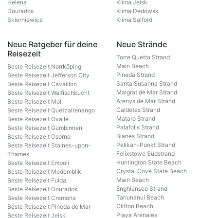
Helena
Klima Jeisk
Dourados
Klima Dedowsk
Skierniewice
Klima Salford
Neue Ratgeber für deine
Neue Strände
Reisezeit
Torre Quetta Strand
Main Beach
Beste Reisezeit Norrköping
Pineda Strand
Beste Reisezeit Jefferson City
Santa Susanna Strand
Beste Reisezeit Cavaillon
Malgrat de Mar Strand
Beste Reisezeit Walfischbucht
Arenys de Mar Strand
Beste Reisezeit Mol
Caldetes Strand
Beste Reisezeit Quetzaltenango
Mataro Strand
Beste Reisezeit Ovalle
Palafolls Strand
Beste Reisezeit Gumbinnen
Blanes Strand
Beste Reisezeit Osorno
Pelikan-Punkt Strand
Beste Reisezeit Staines-upon-
Felixstowe Südstrand
Thames
Huntington State Beach
Beste Reisezeit Empoli
Crystal Cove State Beach
Beste Reisezeit Medemblik
Main Beach
Beste Reisezeit Fulda
Enghiensee Strand
Beste Reisezeit Dourados
Tahunanui Beach
Beste Reisezeit Cremona
Clifton Beach
Beste Reisezeit Pineda de Mar
Playa Arenales
Beste Reisezeit Jeisk