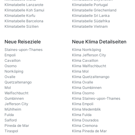
Klimatabelle Lanzarote
Klimatabelle Portugal
Klimatabelle Koh Samui
Klimatabelle Griechenland
Klimatabelle Korfu
Klimatabelle Sri Lanka
Klimatabelle Barcelona
Klimatabelle Südafrika
Klimatabelle Sizilien
Klimatabelle Vietnam
Neue Reiseziele
Neue Klima Detailseiten
Staines-upon-Thames
Klima Norrköping
Empoli
Klima Jefferson City
Cavaillon
Klima Cavaillon
Osorno
Klima Walfischbucht
Norrköping
Klima Mol
Ovalle
Klima Quetzaltenango
Quetzaltenango
Klima Ovalle
Mol
Klima Gumbinnen
Walfischbucht
Klima Osorno
Gumbinnen
Klima Staines-upon-Thames
Jefferson City
Klima Empoli
Mühlheim
Klima Medemblik
Fulda
Klima Fulda
Salford
Klima Dourados
Pineda de Mar
Klima Cremona
Tiraspol
Klima Pineda de Mar