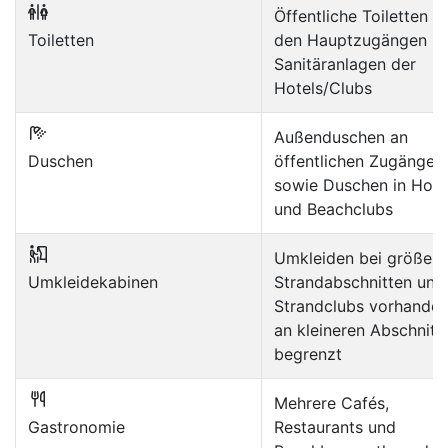
Öffentliche Toiletten a
Toiletten
den Hauptzugängen u
Sanitäranlagen der
Hotels/Clubs
Außenduschen an
Duschen
öffentlichen Zugängen
sowie Duschen in Hote
und Beachclubs
Umkleiden bei größere
Umkleidekabinen
Strandabschnitten und 
Strandclubs vorhanden
an kleineren Abschnitt
begrenzt
Mehrere Cafés,
Gastronomie
Restaurants und