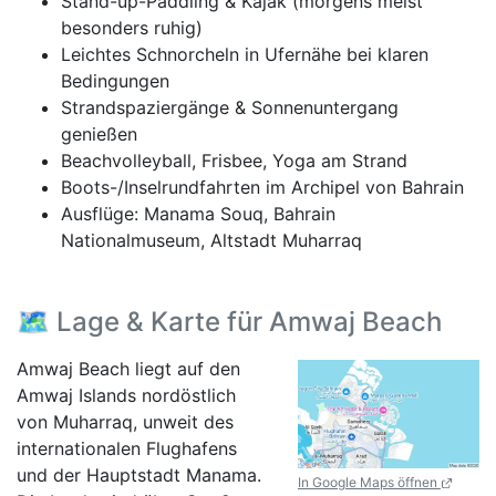
Stand-up-Paddling & Kajak (morgens meist
besonders ruhig)
Leichtes Schnorcheln in Ufernähe bei klaren
Bedingungen
Strandspaziergänge & Sonnenuntergang
genießen
Beachvolleyball, Frisbee, Yoga am Strand
Boots-/Inselrundfahrten im Archipel von Bahrain
Ausflüge: Manama Souq, Bahrain
Nationalmuseum, Altstadt Muharraq
🗺️ Lage & Karte für Amwaj Beach
Amwaj Beach liegt auf den
Amwaj Islands nordöstlich
von Muharraq, unweit des
internationalen Flughafens
und der Hauptstadt Manama.
In Google Maps öffnen