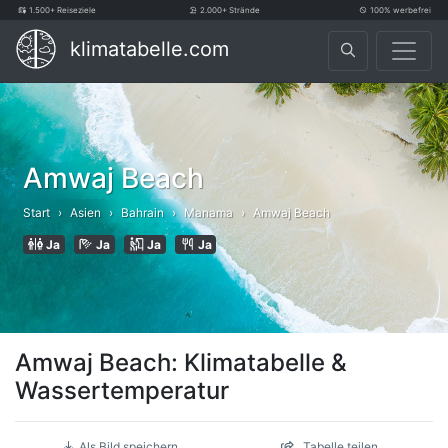
1.500+ Reiseziele
2.000+ Strände
100% werbefrei
klimatabelle.com
Amwaj Beach
Start
Asien
Bahrain
Manama
Amwaj Beach
Ja
Ja
Ja
Ja
Amwaj Beach: Klimatabelle &
Wassertemperatur
Als Bild speichern
Tabelle teilen