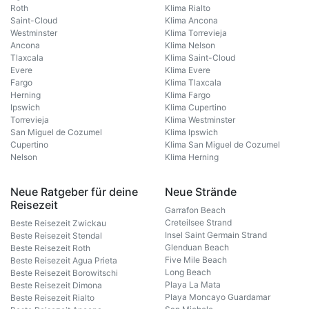
Roth
Klima Rialto
Saint-Cloud
Klima Ancona
Westminster
Klima Torrevieja
Ancona
Klima Nelson
Tlaxcala
Klima Saint-Cloud
Evere
Klima Evere
Fargo
Klima Tlaxcala
Herning
Klima Fargo
Ipswich
Klima Cupertino
Torrevieja
Klima Westminster
San Miguel de Cozumel
Klima Ipswich
Cupertino
Klima San Miguel de Cozumel
Nelson
Klima Herning
Neue Ratgeber für deine
Neue Strände
Reisezeit
Garrafon Beach
Creteilsee Strand
Beste Reisezeit Zwickau
Insel Saint Germain Strand
Beste Reisezeit Stendal
Glenduan Beach
Beste Reisezeit Roth
Five Mile Beach
Beste Reisezeit Agua Prieta
Long Beach
Beste Reisezeit Borowitschi
Playa La Mata
Beste Reisezeit Dimona
Playa Moncayo Guardamar
Beste Reisezeit Rialto