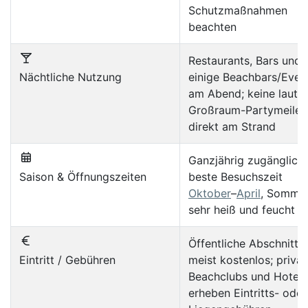
Schutzmaßnahmen
beachten
Restaurants, Bars und
Nächtliche Nutzung
einige Beachbars/Even
am Abend; keine laute
Großraum-Partymeile
direkt am Strand
Ganzjährig zugänglich;
Saison & Öffnungszeiten
beste Besuchszeit
Oktober
–
April
, Somme
sehr heiß und feucht
Öffentliche Abschnitte
Eintritt / Gebühren
meist kostenlos; privat
Beachclubs und Hotels
erheben Eintritts- oder