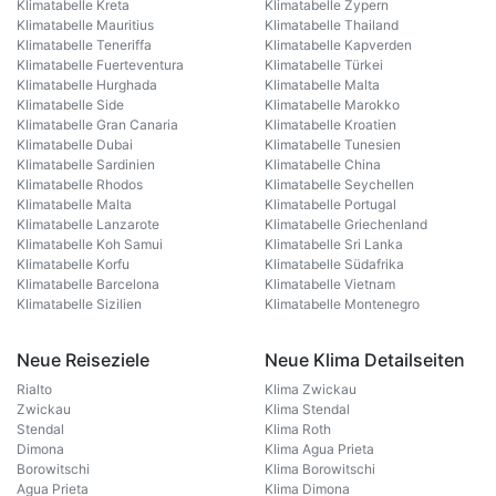
Klimatabelle Kreta
Klimatabelle Zypern
Klimatabelle Mauritius
Klimatabelle Thailand
Klimatabelle Teneriffa
Klimatabelle Kapverden
Klimatabelle Fuerteventura
Klimatabelle Türkei
Klimatabelle Hurghada
Klimatabelle Malta
Klimatabelle Side
Klimatabelle Marokko
Klimatabelle Gran Canaria
Klimatabelle Kroatien
Klimatabelle Dubai
Klimatabelle Tunesien
Klimatabelle Sardinien
Klimatabelle China
Klimatabelle Rhodos
Klimatabelle Seychellen
Klimatabelle Malta
Klimatabelle Portugal
Klimatabelle Lanzarote
Klimatabelle Griechenland
Klimatabelle Koh Samui
Klimatabelle Sri Lanka
Klimatabelle Korfu
Klimatabelle Südafrika
Klimatabelle Barcelona
Klimatabelle Vietnam
Klimatabelle Sizilien
Klimatabelle Montenegro
Neue Reiseziele
Neue Klima Detailseiten
Rialto
Klima Zwickau
Zwickau
Klima Stendal
Stendal
Klima Roth
Dimona
Klima Agua Prieta
Borowitschi
Klima Borowitschi
Agua Prieta
Klima Dimona