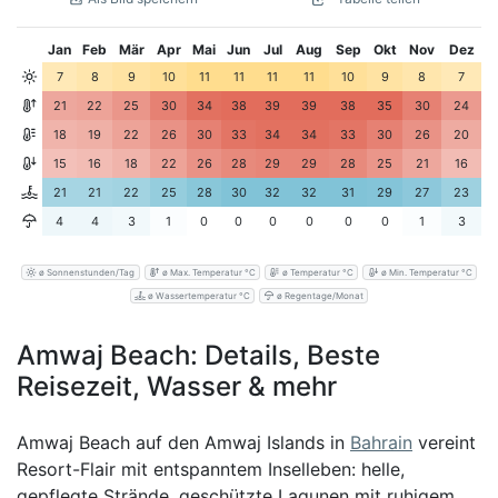
Jan
Feb
Mär
Apr
Mai
Jun
Jul
Aug
Sep
Okt
Nov
Dez
7
8
9
10
11
11
11
11
10
9
8
7
21
22
25
30
34
38
39
39
38
35
30
24
18
19
22
26
30
33
34
34
33
30
26
20
15
16
18
22
26
28
29
29
28
25
21
16
21
21
22
25
28
30
32
32
31
29
27
23
4
4
3
1
0
0
0
0
0
0
1
3
ø Sonnenstunden/Tag
ø Max. Temperatur °C
ø Temperatur °C
ø Min. Temperatur °C
ø Wassertemperatur °C
ø Regentage/Monat
Amwaj Beach: Details, Beste
Reisezeit, Wasser & mehr
Amwaj Beach auf den Amwaj Islands in
Bahrain
vereint
Resort-Flair mit entspanntem Inselleben: helle,
gepflegte Strände, geschützte Lagunen mit ruhigem,