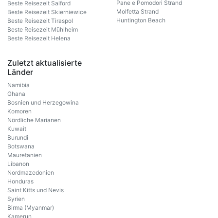
Pane e Pomodori Strand
Beste Reisezeit Salford
Molfetta Strand
Beste Reisezeit Skierniewice
Huntington Beach
Beste Reisezeit Tiraspol
Beste Reisezeit Mühlheim
Beste Reisezeit Helena
Zuletzt aktualisierte
Länder
Namibia
Ghana
Bosnien und Herzegowina
Komoren
Nördliche Marianen
Kuwait
Burundi
Botswana
Mauretanien
Libanon
Nordmazedonien
Honduras
Saint Kitts und Nevis
Syrien
Birma (Myanmar)
Kamerun