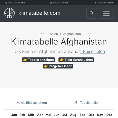
1.500+ Reiseziele
2.000+ Strände
100% werbefrei
klimatabelle.com
Start
Asien
Afghanistan
Klimatabelle Afghanistan
Das Klima in Afghanistan anhand
1 Reisezielen
👉 Tabelle anzeigen
👉 Ziele durchsuchen
👉 Ratgeber lesen
Als Bild speichern
Tabelle teilen
Jan
Feb
Mär
Apr
Mai
Jun
Jul
Aug
Sep
Okt
Nov
Dez