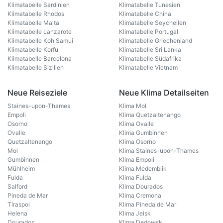
Klimatabelle Sardinien
Klimatabelle Tunesien
Klimatabelle Rhodos
Klimatabelle China
Klimatabelle Malta
Klimatabelle Seychellen
Klimatabelle Lanzarote
Klimatabelle Portugal
Klimatabelle Koh Samui
Klimatabelle Griechenland
Klimatabelle Korfu
Klimatabelle Sri Lanka
Klimatabelle Barcelona
Klimatabelle Südafrika
Klimatabelle Sizilien
Klimatabelle Vietnam
Neue Reiseziele
Neue Klima Detailseiten
Staines-upon-Thames
Klima Mol
Empoli
Klima Quetzaltenango
Osorno
Klima Ovalle
Ovalle
Klima Gumbinnen
Quetzaltenango
Klima Osorno
Mol
Klima Staines-upon-Thames
Gumbinnen
Klima Empoli
Mühlheim
Klima Medemblik
Fulda
Klima Fulda
Salford
Klima Dourados
Pineda de Mar
Klima Cremona
Tiraspol
Klima Pineda de Mar
Helena
Klima Jeisk
Dourados
Klima Dedowsk