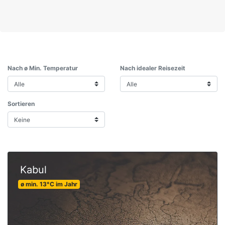
Nach ø Min. Temperatur
Nach idealer Reisezeit
Sortieren
Kabul
ø min.
13
°C
im Jahr