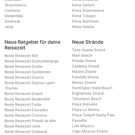
Skierniewice
Klima Salford
Cremona
Klima Skierniewice
Medemblik
Klima Tiraspol
Dedowsk
Klima Mühlheim
Jeisk
Klima Helena
Neue Ratgeber für deine
Neue Strände
Reisezeit
Torre Quetta Strand
Main Beach
Beste Reisezeit Mol
Pineda Strand
Beste Reisezeit Quetzaltenango
Caldetes Strand
Beste Reisezeit Ovalle
Mataro Strand
Beste Reisezeit Gumbinnen
Palafolls Strand
Beste Reisezeit Osorno
Blanes Strand
Beste Reisezeit Staines-upon-
Huntington State Beach
Thames
Enghiensee Strand
Beste Reisezeit Empoli
Tahunanui Beach
Beste Reisezeit Medemblik
Playa Arenales
Beste Reisezeit Fulda
Playa La Marina
Beste Reisezeit Dourados
Playa Tamarit Santa Pola
Beste Reisezeit Cremona
Passetto
Beste Reisezeit Pineda de Mar
Lido Milazzo
Beste Reisezeit Jeisk
Capo Milazzo Strand
Beste Reisezeit Dedowsk