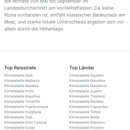
die Monate von Mai bis September im
Landesdurchschnitt am vorteilhaftesten. Da keine
Küste vorhanden ist, entfällt klassischer Badeurlaub am
Meer, und starke lokale Unterschiede ergeben sich vor
allem durch die Höhenlage.
Top Reiseziele
Top Länder
Klimatabelle Split
Klimatabelle Ägypten
Klimatabelle Mallorca
Klimatabelle Mauritius
Klimatabelle Madeira
Klimatabelle Malediven
Klimatabelle Kreta
Klimatabelle Zypern
Klimatabelle Mauritius
Klimatabelle Thailand
Klimatabelle Teneriffa
Klimatabelle Namibia
Klimatabelle Fuerteventura
Klimatabelle Kapverden
Klimatabelle Hurghada
Klimatabelle Türkei
Klimatabelle Side
Klimatabelle Malta
Klimatabelle Gran Canaria
Klimatabelle Marokko
Klimatabelle Dubai
Klimatabelle Kroatien