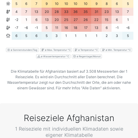
5
6
7
9
10
10
10
10
9
8
6
5
4
7
13
20
28
33
36
35
31
23
13
7
-2
1
6
13
20
25
27
26
22
15
6
1
-7
-6
-1
5
11
16
18
17
13
6
-1
-6
6
5
6
5
3
1
1
1
1
2
3
5
ø Sonnenstunden/Tag
ø Max. Temperatur °C
ø Temperatur °C
ø Min. Temperatur °C
ø Wassertemperatur °C
ø Regentage/Monat
Die Klimatabelle für Afghanistan basiert auf 3.508 Messwerten der 1
Reiseziele. Es wird ein Durchschnitt aller Daten berechnet. Die
Wassertemperatur zeigt nur den Durchschnitt der Orte, die am oder nahe
einem Gewässer sind. Für mehr Infos "Alle Daten" aktivieren.
Reiseziele Afghanistan
1 Reiseziele mit individuellen Klimadaten sowie
eigener Klimatabelle