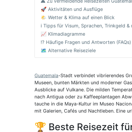
⚠️ Zu vermeidende Reisezeiten Guatema
🚀 Aktivitäten und Ausflüge
🌤️ Wetter & Klima auf einen Blick
ℹ️ Tipps für Visum, Sprachen, Trinkgeld &
📈 Klimadiagramme
⁉️ Häufige Fragen und Antworten (FAQs)
🗺️ Alternative Reiseziele
Guatemala
-Stadt verbindet vibrierendes G
Museen, bunten Märkten und moderner Gastr
Ausblicke auf Vulkane. Die milden Tempera
nach Antigua oder zu Kaffeeplantagen Abwec
tauche in die Maya-Kultur im Museo Naciona
mit Galerien, Cafés und Nachtleben. Eine 
🏆 Beste Reisezeit f