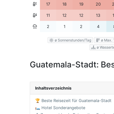
17
18
19
20
11
12
12
13
2
1
2
4
ø Sonnenstunden/Tag
ø Max. 
ø Wassert
Guatemala-Stadt: Bes
Inhaltsverzeichnis
🏆 Beste Reisezeit für Guatemala-Stadt
🛏️ Hotel Sonderangebote