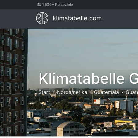
1.500+ Reiseziele
klimatabelle.com
Klimatabelle 
Start
Nordamerika
Guatemala
Guat