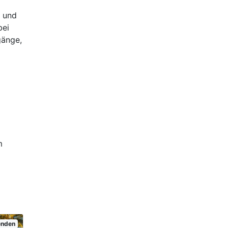
e und
bei
gänge,
m
senden