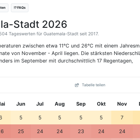
äten
⁉️ FAQs
la-Stadt 2026
3.504 Tageswerten für Guatemala-Stadt seit 2017.
eraturen zwischen etwa 11°C und 26°C mit einem Jahresmi
ate von November - April liegen. Die stärksten Niedersch
nders im September mit durchschnittlich 17 Regentagen,
Tabelle teilen
ai
Jun
Jul
Aug
Sep
Okt
Nov
6
5
5
5
5
5
7
26
25
24
24
23
24
24