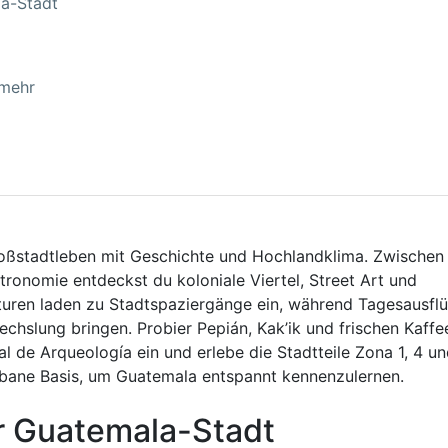
la-Stadt
 mehr
roßstadtleben mit Geschichte und Hochlandklima. Zwischen
onomie entdeckst du koloniale Viertel, Street Art und
turen laden zu Stadtspaziergänge ein, während Tagesausfl
hslung bringen. Probier Pepián, Kak’ik und frischen Kaffe
l de Arqueología ein und erlebe die Stadtteile Zona 1, 4 un
urbane Basis, um Guatemala entspannt kennenzulernen.
ür Guatemala-Stadt