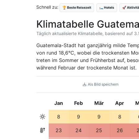
Schnell zu:
🏆 Beste Reisezeit
🛏️ Hotels
🚀 Aktivit
Klimatabelle Guatema
Täglich aktualisierte Klimatabelle, basierend auf 
Guatemala-Stadt hat ganzjährig milde Temp
von rund 18,6°C, wobei die trockensten Mon
treten im Sommer und Frühherbst auf, beso
während Februar der trockenste Monat ist.
Als Bild speichern
Jan
Feb
Mär
Apr
M
8
9
9
8
23
24
25
26