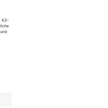
 4,5-
liche
 und