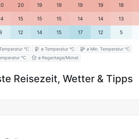
20
20
19
19
19
19
18
14
15
15
15
14
14
13
8
12
14
15
17
12
5
Temperatur °C
ø Temperatur °C
ø Min. Temperatur °C
emperatur °C
ø Regentage/Monat
te Reisezeit, Wetter & Tipps