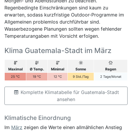
Morgen- und Abendstunden zu beachten.
Regenbedingte Einschränkungen sind kaum zu
erwarten, sodass kurzfristige Outdoor-Programme im
Allgemeinen problemlos durchführbar sind.
Wasserbezogene Planungen sollten wegen fehlender
Temperaturangaben mit Vorsicht erfolgen.
Klima Guatemala-Stadt im März
Maximal
Ø Temp.
Minimal
Sonne
Regen
25
°C
19
°C
12
°C
9
Std./Tag
2
Tage/Monat
Komplette Klimatabelle für Guatemala-Stadt
ansehen
Klimatische Einordnung
Im
März
zeigen die Werte einen allmählichen Anstieg