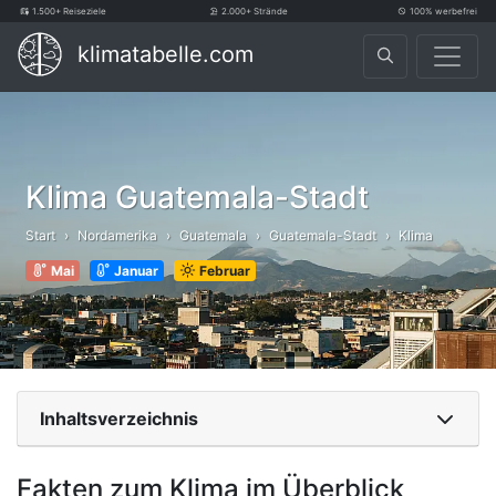
1.500+ Reiseziele
2.000+ Strände
100% werbefrei
klimatabelle.com
Klima Guatemala-Stadt
Start
Nordamerika
Guatemala
Guatemala-Stadt
Klima
Mai
Januar
Februar
Inhaltsverzeichnis
Fakten zum Klima im Überblick