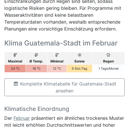
Einschränkungen durch Regen sind selten, sodass
logistische Risiken gering bleiben. Für Programme mit
Wasseraktivitäten sind keine belastbaren
Temperaturdaten vorhanden, weshalb entsprechende
Planungen eine vorsichtige Einschätzung erfordern.
Klima Guatemala-Stadt im Februar
Maximal
Ø Temp.
Minimal
Sonne
Regen
24
°C
18
°C
12
°C
9
Std./Tag
1
Tage/Monat
Komplette Klimatabelle für Guatemala-Stadt
ansehen
Klimatische Einordnung
Der
Februar
präsentiert ein ähnliches trockenes Muster
mit leicht erhöhten Durchschnittswerten und hoher