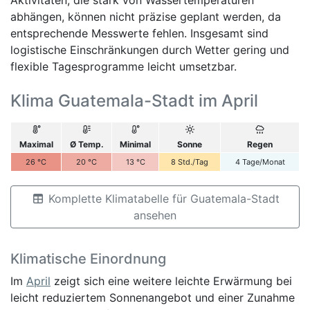
abhängen, können nicht präzise geplant werden, da
entsprechende Messwerte fehlen. Insgesamt sind
logistische Einschränkungen durch Wetter gering und
flexible Tagesprogramme leicht umsetzbar.
Klima Guatemala-Stadt im April
Maximal
Ø Temp.
Minimal
Sonne
Regen
26
°C
20
°C
13
°C
8
Std./Tag
4
Tage/Monat
Komplette Klimatabelle für Guatemala-Stadt
ansehen
Klimatische Einordnung
Im
April
zeigt sich eine weitere leichte Erwärmung bei
leicht reduziertem Sonnenangebot und einer Zunahme