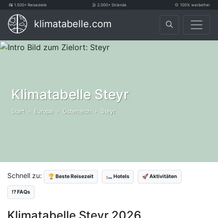
1.500+ Reiseziele
2.000+ Strände
100% werbefrei
klimatabelle.com
Klimatabelle Steyr
Start
Europa
Österreich
Steyr
Schnell zu:
🏆 Beste Reisezeit
🛏️ Hotels
🚀 Aktivitäten
⁉️ FAQs
Klimatabelle Steyr 2026