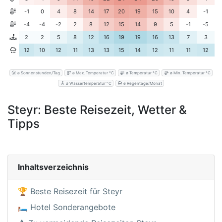
-1
0
4
8
14
17
20
19
15
10
4
-1
-4
-4
-2
2
8
12
15
14
9
5
-1
-5
2
2
5
8
12
16
19
19
16
13
7
3
12
10
12
11
13
13
15
14
12
11
11
12
ø Sonnenstunden/Tag
ø Max. Temperatur °C
ø Temperatur °C
ø Min. Temperatur °C
ø Wassertemperatur °C
ø Regentage/Monat
Steyr: Beste Reisezeit, Wetter &
Tipps
Inhaltsverzeichnis
🏆 Beste Reisezeit für Steyr
🛏️ Hotel Sonderangebote