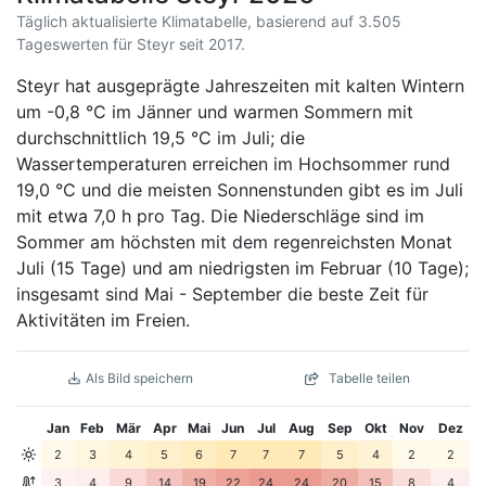
Täglich aktualisierte Klimatabelle, basierend auf 3.505
Tageswerten für Steyr seit 2017.
Steyr hat ausgeprägte Jahreszeiten mit kalten Wintern
um -0,8 °C im Jänner und warmen Sommern mit
durchschnittlich 19,5 °C im Juli; die
Wassertemperaturen erreichen im Hochsommer rund
19,0 °C und die meisten Sonnenstunden gibt es im Juli
mit etwa 7,0 h pro Tag. Die Niederschläge sind im
Sommer am höchsten mit dem regenreichsten Monat
Juli (15 Tage) und am niedrigsten im Februar (10 Tage);
insgesamt sind Mai - September die beste Zeit für
Aktivitäten im Freien.
Als Bild speichern
Tabelle teilen
Jan
Feb
Mär
Apr
Mai
Jun
Jul
Aug
Sep
Okt
Nov
Dez
2
3
4
5
6
7
7
7
5
4
2
2
3
4
9
14
19
22
24
24
20
15
8
4