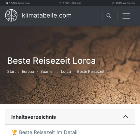
1.500+ Reiseziele
2.000+ Strände
100% werbefrei
klimatabelle.com
Beste Reisezeit Lorca
Start
Europa
Spanien
Lorca
Beste Reisezeit
Inhaltsverzeichnis
🏆 Beste Reisezeit im Detail