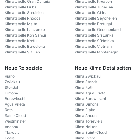
Klimatabelle Gran Canaria
Klimatabelle Kroatien
Klimatabelle Dubai
Klimatabelle Tunesien
Klimatabelle Sardinien
Klimatabelle China
Klimatabelle Rhodos
Klimatabelle Seychellen
Klimatabelle Malta
Klimatabelle Portugal
Klimatabelle Lanzarote
Klimatabelle Griechenland
Klimatabelle Koh Samui
Klimatabelle Sri Lanka
Klimatabelle Korfu
Klimatabelle Südafrika
Klimatabelle Barcelona
Klimatabelle Vietnam
Klimatabelle Sizilien
Klimatabelle Montenegro
Neue Reiseziele
Neue Klima Detailseiten
Rialto
Klima Zwickau
Zwickau
Klima Stendal
Stendal
Klima Roth
Dimona
Klima Agua Prieta
Borowitschi
Klima Borowitschi
Agua Prieta
Klima Dimona
Roth
Klima Rialto
Saint-Cloud
Klima Ancona
Westminster
Klima Torrevieja
Ancona
Klima Nelson
Tlaxcala
Klima Saint-Cloud
Evere
Klima Evere