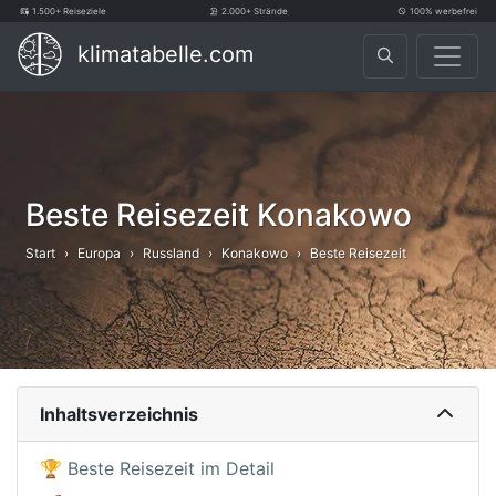
1.500+ Reiseziele
2.000+ Strände
100% werbefrei
klimatabelle.com
Beste Reisezeit Konakowo
Start
Europa
Russland
Konakowo
Beste Reisezeit
Inhaltsverzeichnis
🏆 Beste Reisezeit im Detail