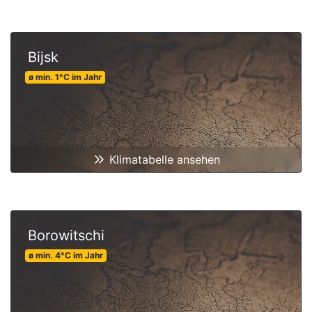
Bijsk
ø min.
1
°C
im Jahr
Klimatabelle ansehen
Borowitschi
ø min.
4
°C
im Jahr