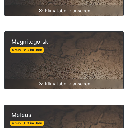
Klimatabelle ansehen
Magnitogorsk
ø min.
3
°C
im Jahr
Klimatabelle ansehen
Meleus
ø min.
3
°C
im Jahr