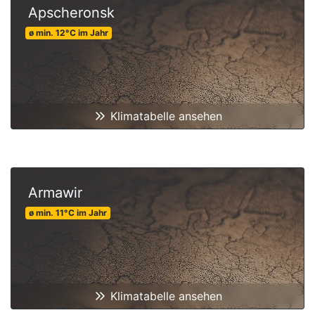
Apscheronsk
ø min.
12
°C
im Jahr
Klimatabelle ansehen
Armawir
ø min.
11
°C
im Jahr
Klimatabelle ansehen