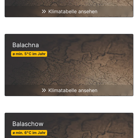
Klimatabelle ansehen
Balachna
ø min.
5
°C
im Jahr
Klimatabelle ansehen
Balaschow
ø min.
6
°C
im Jahr