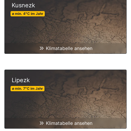
Kusnezk
ø min.
4
°C
im Jahr
Klimatabelle ansehen
Lipezk
ø min.
7
°C
im Jahr
Klimatabelle ansehen