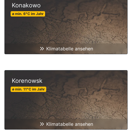
Konakowo
ø min.
6
°C
im Jahr
Klimatabelle ansehen
Korenowsk
ø min.
11
°C
im Jahr
Klimatabelle ansehen