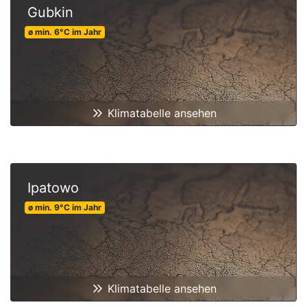
Gubkin
ø min.
6
°C
im Jahr
Klimatabelle ansehen
Ipatowo
ø min.
9
°C
im Jahr
Klimatabelle ansehen