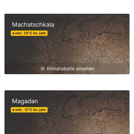
Machatschkala
ø min.
14
°C
im Jahr
Klimatabelle ansehen
Magadan
ø min.
-5
°C
im Jahr