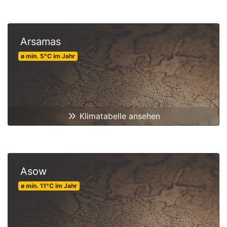
Arsamas
ø min.
5
°C
im Jahr
Klimatabelle ansehen
Asow
ø min.
11
°C
im Jahr