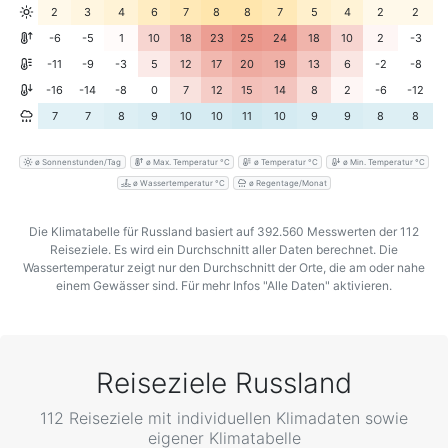
2
3
4
6
7
8
8
7
5
4
2
2
-6
-5
1
10
18
23
25
24
18
10
2
-3
-11
-9
-3
5
12
17
20
19
13
6
-2
-8
-16
-14
-8
0
7
12
15
14
8
2
-6
-12
7
7
8
9
10
10
11
10
9
9
8
8
ø Sonnenstunden/Tag
ø Max. Temperatur °C
ø Temperatur °C
ø Min. Temperatur °C
ø Wassertemperatur °C
ø Regentage/Monat
Die Klimatabelle für Russland basiert auf 392.560 Messwerten der 112
Reiseziele. Es wird ein Durchschnitt aller Daten berechnet. Die
Wassertemperatur zeigt nur den Durchschnitt der Orte, die am oder nahe
einem Gewässer sind. Für mehr Infos "Alle Daten" aktivieren.
Reiseziele Russland
112 Reiseziele mit individuellen Klimadaten sowie
eigener Klimatabelle