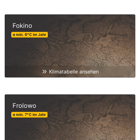
Fokino
ø min.
6
°C
im Jahr
Klimatabelle ansehen
Frolowo
ø min.
7
°C
im Jahr