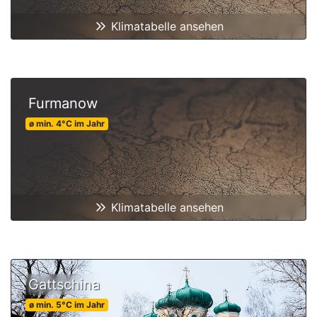
Klimatabelle ansehen
Furmanow
ø min.
4
°C
im Jahr
Klimatabelle ansehen
Gattschina
ø min.
5
°C
im Jahr