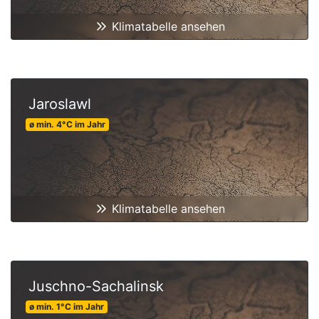
Klimatabelle ansehen
Jaroslawl
ø min.
4
°C
im Jahr
Klimatabelle ansehen
Juschno-Sachalinsk
ø min.
1
°C
im Jahr