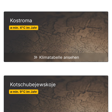
Kostroma
ø min.
4
°C
im Jahr
Klimatabelle ansehen
Kotschubejewskoje
ø min.
9
°C
im Jahr