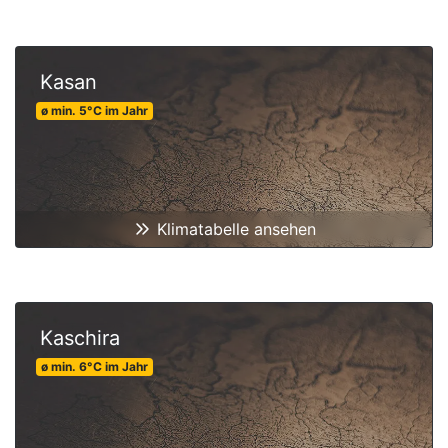
Kasan
ø min.
5
°C
im Jahr
Klimatabelle ansehen
Kaschira
ø min.
6
°C
im Jahr