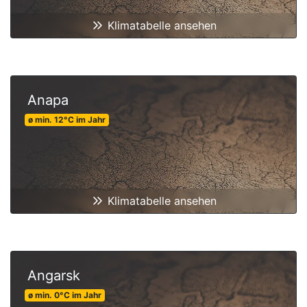
Klimatabelle ansehen
Anapa
ø min.
12
°C
im Jahr
Klimatabelle ansehen
Angarsk
ø min.
0
°C
im Jahr