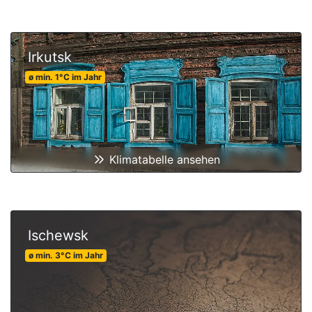
Irkutsk
ø min.
1
°C
im Jahr
Klimatabelle ansehen
Ischewsk
ø min.
3
°C
im Jahr