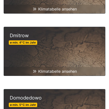
Klimatabelle ansehen
Dmitrow
ø min.
4
°C
im Jahr
Klimatabelle ansehen
Domodedowo
ø min.
5
°C
im Jahr