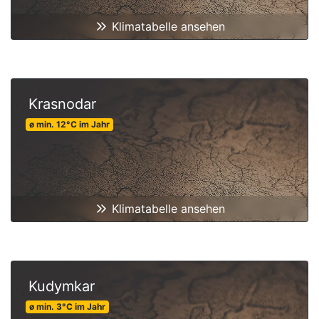
Klimatabelle ansehen
Krasnodar
ø min.
12
°C
im Jahr
Klimatabelle ansehen
Kudymkar
ø min.
3
°C
im Jahr