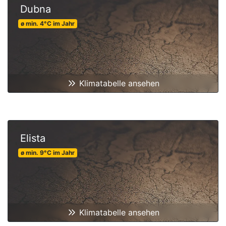
Dubna
ø min.
4
°C
im Jahr
Klimatabelle ansehen
Elista
ø min.
9
°C
im Jahr
Klimatabelle ansehen