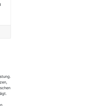
d
stung.
zen,
ischen
ägt.
en