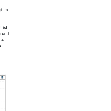
gt im
 ist,
g und
nte
e