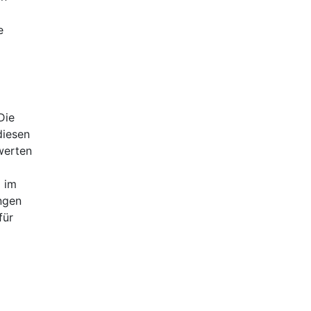
e
Die
diesen
werten
 im
ngen
für