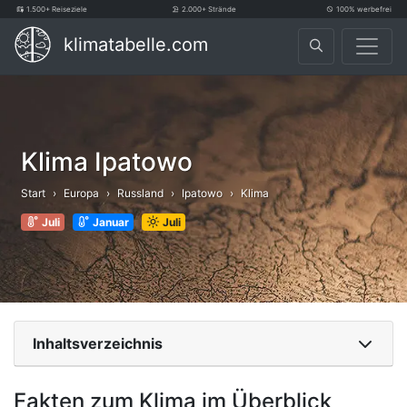
1.500+ Reiseziele
2.000+ Strände
100% werbefrei
klimatabelle.com
Klima Ipatowo
Start
Europa
Russland
Ipatowo
Klima
Juli
Januar
Juli
Inhaltsverzeichnis
Fakten zum Klima im Überblick