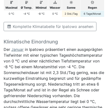
Maximal
Ø Temp.
Minimal
Wasser
Sonne
Regen
0
°C
-4
°C
-8
°C
0
°C
2
Std./Tag
6
Tage/Monat
Komplette Klimatabelle für Ipatowo ansehen
Klimatische Einordnung
Der
Januar
in Ipatowo präsentiert einen ausgeprägten
Tiefwinter mit einer typischen Tageshöchsttemperatur
von 0 °C und einer nächtlichen Tiefsttemperatur von
-8 °C bei einem Monatsmittel von -4 °C. Die
Sonnenscheindauer ist mit 2,3 Std./Tag gering, was die
kurzwellige Einstrahlung begrenzt und für gedämpfte
Tageserwärmung sorgt. Niederschlag tritt an etwa 6
Tage/Monat auf und ist in der Regel als Schnee oder
gefrierender Niederschlag vorhanden. Die
durchschnittliche Wassertemperatur liegt bei 0 °C,
sodass offene Gewässer eine sehr geringe thermische