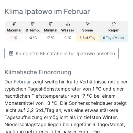
Klima Ipatowo im Februar
Maximal
Ø Temp.
Minimal
Wasser
Sonne
Regen
1
°C
-3
°C
-7
°C
0
°C
3
Std./Tag
6
Tage/Monat
Komplette Klimatabelle für Ipatowo ansehen
Klimatische Einordnung
Der
Februar
zeigt weiterhin kalte Verhältnisse mit einer
typischen Tageshöchsttemperatur von 1 °C und einer
nächtlichen Tiefsttemperatur von -7 °C bei einem
Monatsmittel von -3 °C. Die Sonnenscheindauer steigt
leicht auf 3,2 Std./Tag an, was eine etwas stärkere
Tagesaufheizung ermöglicht als im tiefsten Winter.
Niederschlagstage liegen bei ungefähr 6 Tage/Monat,
häufig in gefrorener oder nasser Form. Die