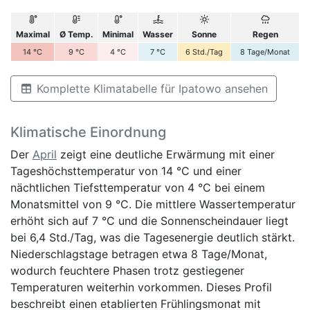
Maximal
Ø Temp.
Minimal
Wasser
Sonne
Regen
14
°C
9
°C
4
°C
7
°C
6
Std./Tag
8
Tage/Monat
Komplette Klimatabelle für Ipatowo ansehen
Klimatische Einordnung
Der
April
zeigt eine deutliche Erwärmung mit einer
Tageshöchsttemperatur von 14 °C und einer
nächtlichen Tiefsttemperatur von 4 °C bei einem
Monatsmittel von 9 °C. Die mittlere Wassertemperatur
erhöht sich auf 7 °C und die Sonnenscheindauer liegt
bei 6,4 Std./Tag, was die Tagesenergie deutlich stärkt.
Niederschlagstage betragen etwa 8 Tage/Monat,
wodurch feuchtere Phasen trotz gestiegener
Temperaturen weiterhin vorkommen. Dieses Profil
beschreibt einen etablierten Frühlingsmonat mit