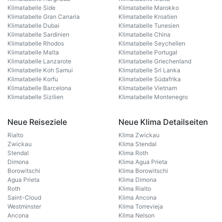
Klimatabelle Side
Klimatabelle Marokko
Klimatabelle Gran Canaria
Klimatabelle Kroatien
Klimatabelle Dubai
Klimatabelle Tunesien
Klimatabelle Sardinien
Klimatabelle China
Klimatabelle Rhodos
Klimatabelle Seychellen
Klimatabelle Malta
Klimatabelle Portugal
Klimatabelle Lanzarote
Klimatabelle Griechenland
Klimatabelle Koh Samui
Klimatabelle Sri Lanka
Klimatabelle Korfu
Klimatabelle Südafrika
Klimatabelle Barcelona
Klimatabelle Vietnam
Klimatabelle Sizilien
Klimatabelle Montenegro
Neue Reiseziele
Neue Klima Detailseiten
Rialto
Klima Zwickau
Zwickau
Klima Stendal
Stendal
Klima Roth
Dimona
Klima Agua Prieta
Borowitschi
Klima Borowitschi
Agua Prieta
Klima Dimona
Roth
Klima Rialto
Saint-Cloud
Klima Ancona
Westminster
Klima Torrevieja
Ancona
Klima Nelson