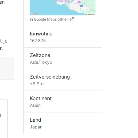
en
In Google Maps öffnen
Einwohner
t je
167.875
r.
Zeitzone
Asia/Tokyo
Zeitverschiebung
+8 Std.
Kontinent
Asien
t
Land
Japan