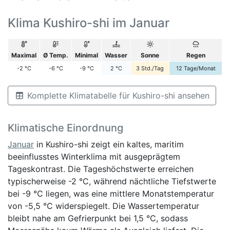
Klima Kushiro-shi im Januar
Maximal
Ø Temp.
Minimal
Wasser
Sonne
Regen
-2
°C
-6
°C
-9
°C
2
°C
3
Std./Tag
12
Tage/Monat
Komplette Klimatabelle für Kushiro-shi ansehen
Klimatische Einordnung
Januar
in Kushiro-shi zeigt ein kaltes, maritim
beeinflusstes Winterklima mit ausgeprägtem
Tageskontrast. Die Tageshöchstwerte erreichen
typischerweise -2 °C, während nächtliche Tiefstwerte
bei -9 °C liegen, was eine mittlere Monats­temperatur
von -5,5 °C widerspiegelt. Die Wassertemperatur
bleibt nahe am Gefrierpunkt bei 1,5 °C, sodass