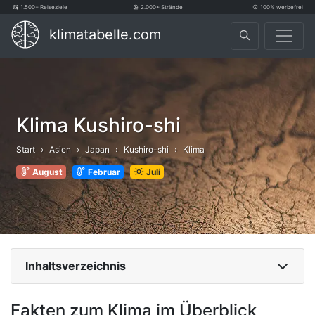
1.500+ Reiseziele
2.000+ Strände
100% werbefrei
klimatabelle.com
Klima Kushiro-shi
Start
Asien
Japan
Kushiro-shi
Klima
August
Februar
Juli
Inhaltsverzeichnis
Fakten zum Klima im Überblick