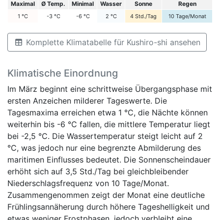
Maximal
Ø Temp.
Minimal
Wasser
Sonne
Regen
1
°C
-3
°C
-6
°C
2
°C
4
Std./Tag
10
Tage/Monat
Komplette Klimatabelle für Kushiro-shi ansehen
Klimatische Einordnung
Im März beginnt eine schrittweise Übergangsphase mit
ersten Anzeichen milderer Tageswerte. Die
Tagesmaxima erreichen etwa 1 °C, die Nächte können
weiterhin bis -6 °C fallen, die mittlere Temperatur liegt
bei -2,5 °C. Die Wassertemperatur steigt leicht auf 2
°C, was jedoch nur eine begrenzte Abmilderung des
maritimen Einflusses bedeutet. Die Sonnenscheindauer
erhöht sich auf 3,5 Std./Tag bei gleichbleibender
Niederschlagsfrequenz von 10 Tage/Monat.
Zusammengenommen zeigt der Monat eine deutliche
Frühlingsannäherung durch höhere Tageshelligkeit und
etwas weniger Frostphasen, jedoch verbleibt eine