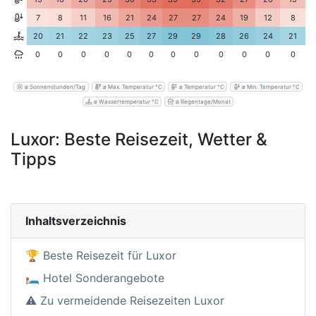
7
8
11
16
21
24
27
27
24
19
12
8
20
21
22
23
25
27
29
29
28
26
24
21
0
0
0
0
0
0
0
0
0
0
0
0
ø Sonnenstunden/Tag
ø Max. Temperatur °C
ø Temperatur °C
ø Min. Temperatur °C
ø Wassertemperatur °C
ø Regentage/Monat
Luxor: Beste Reisezeit, Wetter &
Tipps
Inhaltsverzeichnis
🏆 Beste Reisezeit für Luxor
🛏️ Hotel Sonderangebote
⚠️ Zu vermeidende Reisezeiten Luxor