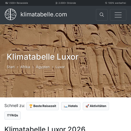
1.500+ Reiseziele
2.000+ Strände
100% werbefrei
klimatabelle.com
Klimatabelle Luxor
Start
Afrika
Ägypten
Luxor
Schnell zu:
🏆 Beste Reisezeit
🛏️ Hotels
🚀 Aktivitäten
⁉️ FAQs
Klimatabelle Luxor 2026