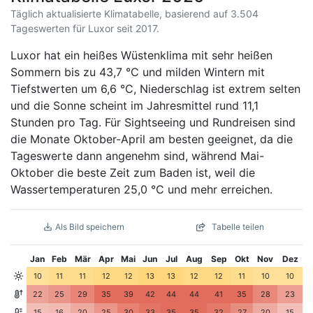
Täglich aktualisierte Klimatabelle, basierend auf 3.504
Tageswerten für Luxor seit 2017.
Luxor hat ein heißes Wüstenklima mit sehr heißen
Sommern bis zu 43,7 °C und milden Wintern mit
Tiefstwerten um 6,6 °C, Niederschlag ist extrem selten
und die Sonne scheint im Jahresmittel rund 11,1
Stunden pro Tag. Für Sightseeing und Rundreisen sind
die Monate Oktober-April am besten geeignet, da die
Tageswerte dann angenehm sind, während Mai-
Oktober die beste Zeit zum Baden ist, weil die
Wassertemperaturen 25,0 °C und mehr erreichen.
Als Bild speichern
Tabelle teilen
Jan
Feb
Mär
Apr
Mai
Jun
Jul
Aug
Sep
Okt
Nov
Dez
10
11
11
12
12
13
13
12
12
11
10
10
22
25
29
35
39
42
44
44
41
35
28
23
15
16
20
25
30
33
35
35
32
27
20
15