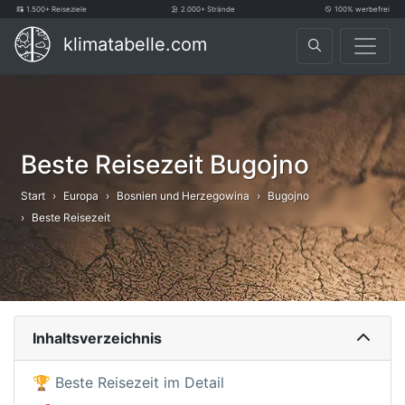
1.500+ Reiseziele
2.000+ Strände
100% werbefrei
klimatabelle.com
Beste Reisezeit Bugojno
Start
Europa
Bosnien und Herzegowina
Bugojno
Beste Reisezeit
Inhaltsverzeichnis
🏆 Beste Reisezeit im Detail