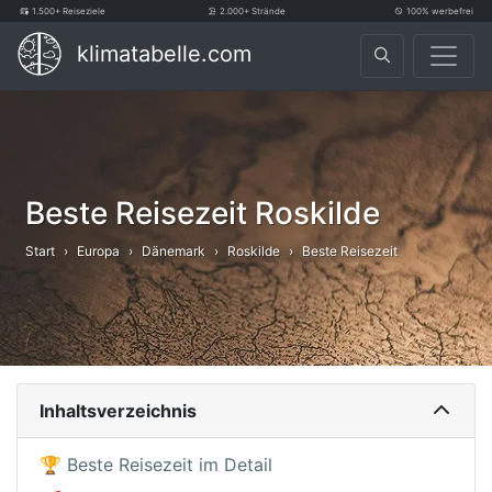
1.500+ Reiseziele
2.000+ Strände
100% werbefrei
klimatabelle.com
Beste Reisezeit Roskilde
Start
Europa
Dänemark
Roskilde
Beste Reisezeit
Inhaltsverzeichnis
🏆 Beste Reisezeit im Detail