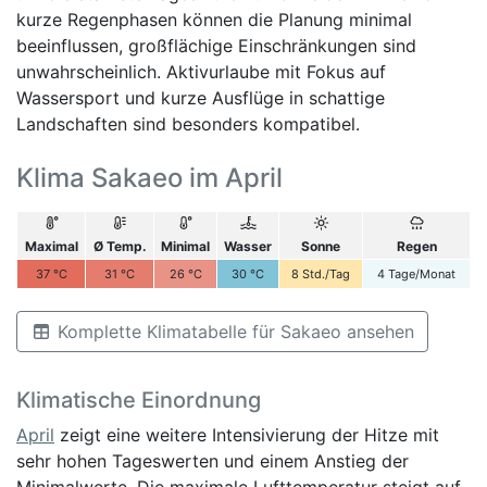
kurze Regenphasen können die Planung minimal
beeinflussen, großflächige Einschränkungen sind
unwahrscheinlich. Aktivurlaube mit Fokus auf
Wassersport und kurze Ausflüge in schattige
Landschaften sind besonders kompatibel.
Klima Sakaeo im April
Maximal
Ø Temp.
Minimal
Wasser
Sonne
Regen
37
°C
31
°C
26
°C
30
°C
8
Std./Tag
4
Tage/Monat
Komplette Klimatabelle für Sakaeo ansehen
Klimatische Einordnung
April
zeigt eine weitere Intensivierung der Hitze mit
sehr hohen Tageswerten und einem Anstieg der
Minimalwerte. Die maximale Lufttemperatur steigt auf