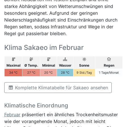
starke Abhängigkeit von Wetterumschwüngen sind
besonders geeignet. Aufgrund der geringen
Niederschlagshäufigkeit sind Einschränkungen durch
Regen selten, sodass Infrastruktur und Wege in der
Regel gut passierbar bleiben.
Klima Sakaeo im Februar
Maximal
Ø Temp.
Minimal
Wasser
Sonne
Regen
34
°C
27
°C
20
°C
28
°C
9
Std./Tag
1
Tage/Monat
Komplette Klimatabelle für Sakaeo ansehen
Klimatische Einordnung
Februar
präsentiert ein ähnliches Trockenheitsmuster
wie der vorangehende Monat, jedoch mit leicht