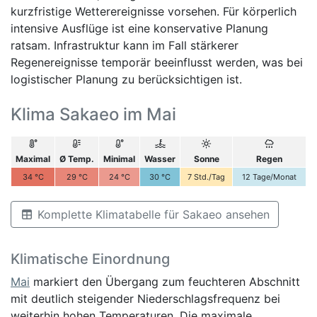
kurzfristige Wetterereignisse vorsehen. Für körperlich
intensive Ausflüge ist eine konservative Planung
ratsam. Infrastruktur kann im Fall stärkerer
Regenereignisse temporär beeinflusst werden, was bei
logistischer Planung zu berücksichtigen ist.
Klima Sakaeo im Mai
Maximal
Ø Temp.
Minimal
Wasser
Sonne
Regen
34
°C
29
°C
24
°C
30
°C
7
Std./Tag
12
Tage/Monat
Komplette Klimatabelle für Sakaeo ansehen
Klimatische Einordnung
Mai
markiert den Übergang zum feuchteren Abschnitt
mit deutlich steigender Niederschlagsfrequenz bei
weiterhin hohen Temperaturen. Die maximale