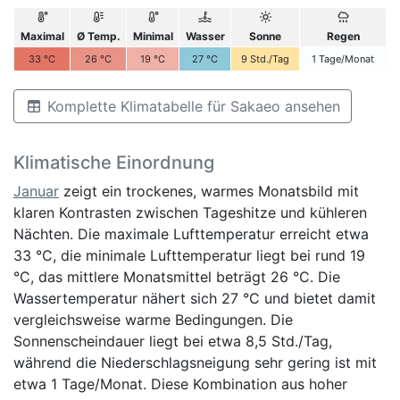
Maximal
Ø Temp.
Minimal
Wasser
Sonne
Regen
33
°C
26
°C
19
°C
27
°C
9
Std./Tag
1
Tage/Monat
Komplette Klimatabelle für Sakaeo ansehen
Klimatische Einordnung
Januar
zeigt ein trockenes, warmes Monatsbild mit
klaren Kontrasten zwischen Tageshitze und kühleren
Nächten. Die maximale Lufttemperatur erreicht etwa
33 °C, die minimale Lufttemperatur liegt bei rund 19
°C, das mittlere Monatsmittel beträgt 26 °C. Die
Wassertemperatur nähert sich 27 °C und bietet damit
vergleichsweise warme Bedingungen. Die
Sonnenscheindauer liegt bei etwa 8,5 Std./Tag,
während die Niederschlagsneigung sehr gering ist mit
etwa 1 Tage/Monat. Diese Kombination aus hoher