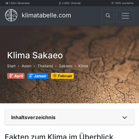
1.500+ Reiseziele
2.000+ Strände
100% werbefrei
klimatabelle.com
Klima Sakaeo
Start
Asien
Thailand
Sakaeo
Klima
April
Januar
Februar
Inhaltsverzeichnis
Fakten zum Klima im Überblick