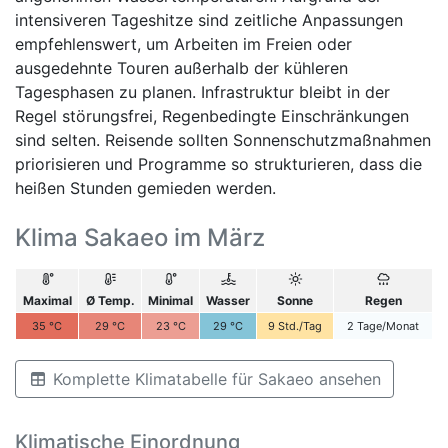
intensiveren Tageshitze sind zeitliche Anpassungen
empfehlenswert, um Arbeiten im Freien oder
ausgedehnte Touren außerhalb der kühleren
Tagesphasen zu planen. Infrastruktur bleibt in der
Regel störungsfrei, Regenbedingte Einschränkungen
sind selten. Reisende sollten Sonnenschutzmaßnahmen
priorisieren und Programme so strukturieren, dass die
heißen Stunden gemieden werden.
Klima Sakaeo im März
Maximal
Ø Temp.
Minimal
Wasser
Sonne
Regen
35
°C
29
°C
23
°C
29
°C
9
Std./Tag
2
Tage/Monat
Komplette Klimatabelle für Sakaeo ansehen
Klimatische Einordnung