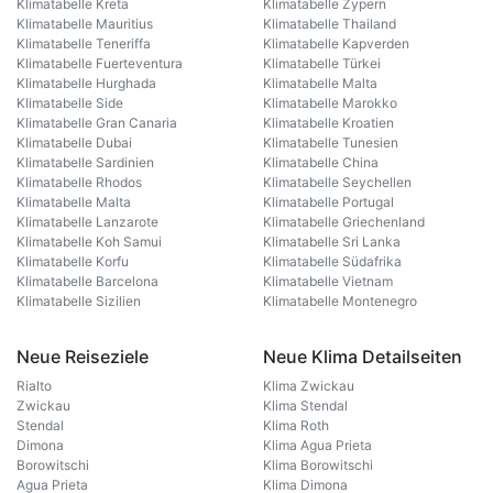
Klimatabelle Kreta
Klimatabelle Zypern
Klimatabelle Mauritius
Klimatabelle Thailand
Klimatabelle Teneriffa
Klimatabelle Kapverden
Klimatabelle Fuerteventura
Klimatabelle Türkei
Klimatabelle Hurghada
Klimatabelle Malta
Klimatabelle Side
Klimatabelle Marokko
Klimatabelle Gran Canaria
Klimatabelle Kroatien
Klimatabelle Dubai
Klimatabelle Tunesien
Klimatabelle Sardinien
Klimatabelle China
Klimatabelle Rhodos
Klimatabelle Seychellen
Klimatabelle Malta
Klimatabelle Portugal
Klimatabelle Lanzarote
Klimatabelle Griechenland
Klimatabelle Koh Samui
Klimatabelle Sri Lanka
Klimatabelle Korfu
Klimatabelle Südafrika
Klimatabelle Barcelona
Klimatabelle Vietnam
Klimatabelle Sizilien
Klimatabelle Montenegro
Neue Reiseziele
Neue Klima Detailseiten
Rialto
Klima Zwickau
Zwickau
Klima Stendal
Stendal
Klima Roth
Dimona
Klima Agua Prieta
Borowitschi
Klima Borowitschi
Agua Prieta
Klima Dimona