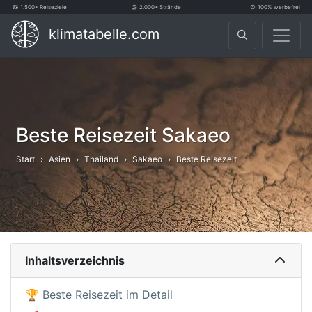
1.500+ Reiseziele
2.000+ Strände
100% werbefrei
klimatabelle.com
Beste Reisezeit Sakaeo
Start
Asien
Thailand
Sakaeo
Beste Reisezeit
Inhaltsverzeichnis
🏆 Beste Reisezeit im Detail