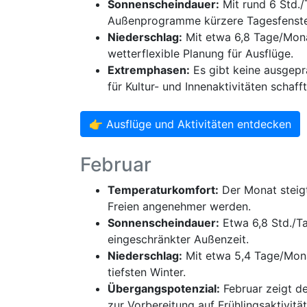
Sonnenscheindauer:
Mit rund 6 Std./
Außenprogramme kürzere Tagesfenste
Niederschlag:
Mit etwa 6,8 Tage/Mona
wetterflexible Planung für Ausflüge.
Extremphasen:
Es gibt keine ausgepr
für Kultur- und Innenaktivitäten schafft
👉 Ausflüge und Aktivitäten entdecken
Februar
Temperaturkomfort:
Der Monat steigt
Freien angenehmer werden.
Sonnenscheindauer:
Etwa 6,8 Std./Ta
eingeschränkter Außenzeit.
Niederschlag:
Mit etwa 5,4 Tage/Mona
tiefsten Winter.
Übergangspotenzial:
Februar zeigt de
zur Vorbereitung auf Frühlingsaktivität