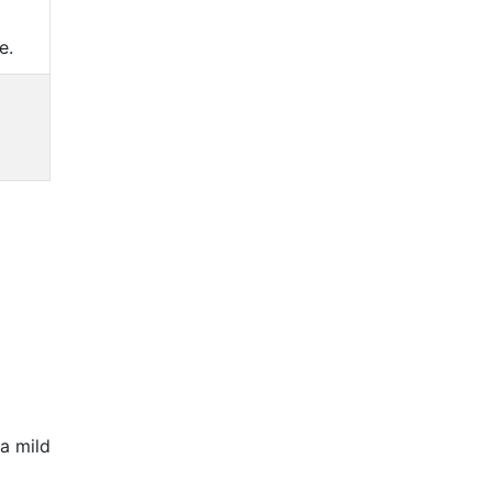
e.
a mild