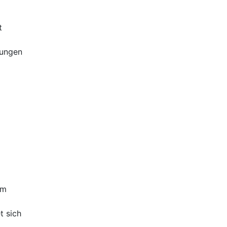
t
zungen
im
t sich