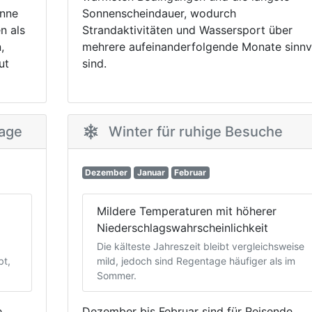
onne
Sonnenscheindauer, wodurch
n als
Strandaktivitäten und Wassersport über
,
mehrere aufeinanderfolgende Monate sinnv
ut
sind.
Tage
Winter für ruhige Besuche
Dezember
Januar
Februar
Mildere Temperaturen mit höherer
Niederschlagswahrscheinlichkeit
Die kälteste Jahreszeit bleibt vergleichsweise
bt,
mild, jedoch sind Regentage häufiger als im
Sommer.
e
Dezember bis Februar sind für Reisende