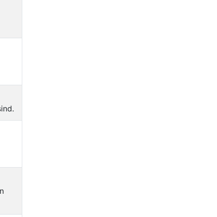
ind.
n