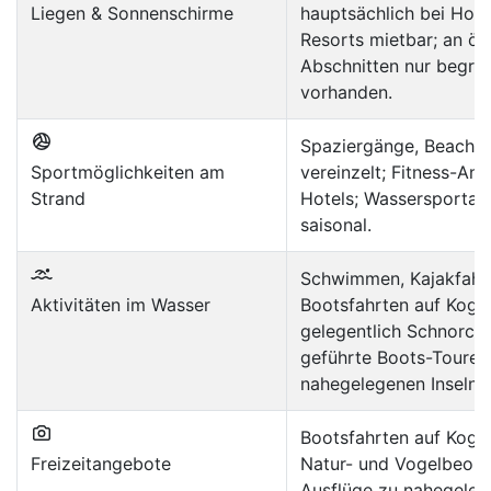
Liegen & Sonnenschirme
hauptsächlich bei Hote
Resorts mietbar; an öf
Abschnitten nur begre
vorhanden.
Spaziergänge, Beach-V
Sportmöglichkeiten am
vereinzelt; Fitness-An
Strand
Hotels; Wassersportang
saisonal.
Schwimmen, Kajakfahr
Aktivitäten im Wasser
Bootsfahrten auf Kogg
gelegentlich Schnorche
geführte Boots-Touren
nahegelegenen Inseln.
Bootsfahrten auf Kogg
Freizeitangebote
Natur- und Vogelbeob
Ausflüge zu nahegele