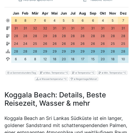
Jan
Feb
Mär
Apr
Mai
Jun
Jul
Aug
Sep
Okt
Nov
Dez
8
8
7
6
4
5
5
6
6
4
5
7
31
31
32
32
31
31
31
31
31
31
31
31
28
28
28
29
28
28
28
28
28
28
28
28
24
24
25
26
26
26
26
26
26
26
25
25
28
28
28
29
29
29
29
29
29
29
28
28
6
6
8
12
18
20
18
17
15
20
18
10
ø Sonnenstunden/Tag
ø Max. Temperatur °C
ø Temperatur °C
ø Min. Temperatur °C
ø Wassertemperatur °C
ø Regentage/Monat
Koggala Beach: Details, Beste
Reisezeit, Wasser & mehr
Koggala Beach an Sri Lankas Südküste ist ein langer,
goldener Sandstrand mit schattenspendenden Palmen,
einer entspannten Atmosphäre und weitläufigem Raum