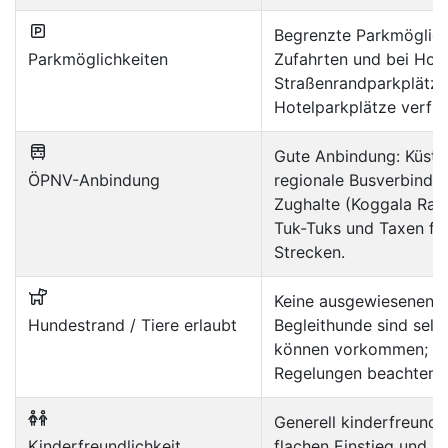
Begrenzte Parkmöglich
Parkmöglichkeiten
Zufahrten und bei Hote
Straßenrandparkplätze
Hotelparkplätze verfüg
Gute Anbindung: Küste
ÖPNV-Anbindung
regionale Busverbindu
Zughalte (Koggala Rail
Tuk-Tuks und Taxen fü
Strecken.
Keine ausgewiesenen 
Hundestrand / Tiere erlaubt
Begleithunde sind selte
können vorkommen; lo
Regelungen beachten.
Generell kinderfreundl
Kinderfreundlichkeit
flachen Einstieg und r