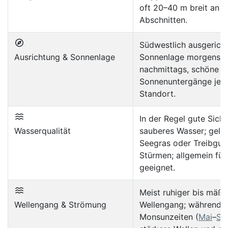
oft 20–40 m breit an 
Abschnitten.
Südwestlich ausgericht
Ausrichtung & Sonnenlage
Sonnenlage morgens 
nachmittags, schöne
Sonnenuntergänge je 
Standort.
In der Regel gute Sich
Wasserqualität
sauberes Wasser; geleg
Seegras oder Treibgut
Stürmen; allgemein fü
geeignet.
Meist ruhiger bis mäßi
Wellengang & Strömung
Wellengang; während 
Monsunzeiten (
Mai
–
Se