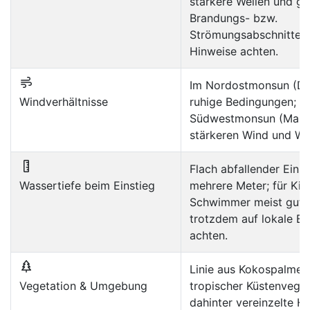
stärkere Wellen und ge
Brandungs- bzw.
Strömungsabschnitte –
Hinweise achten.
Im Nordostmonsun (De
Windverhältnisse
ruhige Bedingungen;
Südwestmonsun (Mai–S
stärkeren Wind und Wel
Flach abfallender Einst
Wassertiefe beim Einstieg
mehrere Meter; für Kin
Schwimmer meist gut g
trotzdem auf lokale B
achten.
Linie aus Kokospalmen
Vegetation & Umgebung
tropischer Küstenveget
dahinter vereinzelte Ho