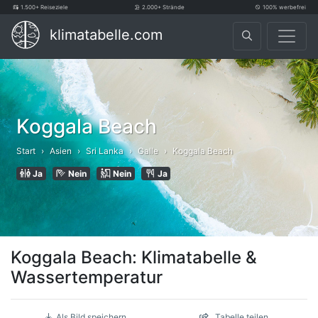
1.500+ Reiseziele
2.000+ Strände
100% werbefrei
klimatabelle.com
Koggala Beach
Start
Asien
Sri Lanka
Galle
Koggala Beach
Ja
Nein
Nein
Ja
Koggala Beach: Klimatabelle &
Wassertemperatur
Als Bild speichern
Tabelle teilen