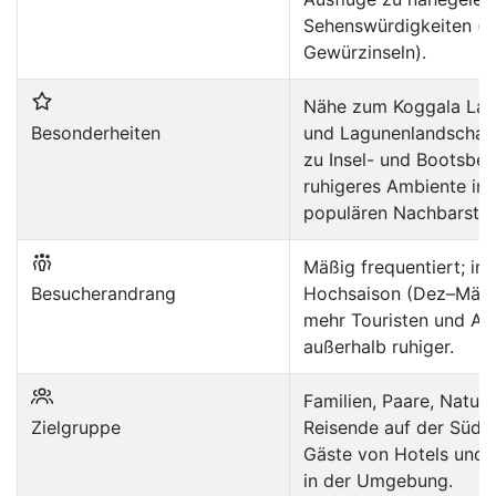
Sehenswürdigkeiten (z
Gewürzinseln).
Nähe zum Koggala Lak
Besonderheiten
und Lagunenlandschaft
zu Insel- und Bootsbes
ruhigeres Ambiente im 
populären Nachbarsträ
Mäßig frequentiert; in 
Besucherandrang
Hochsaison (Dez–Mär) 
mehr Touristen und Aus
außerhalb ruhiger.
Familien, Paare, Naturl
Zielgruppe
Reisende auf der Südw
Gäste von Hotels und 
in der Umgebung.