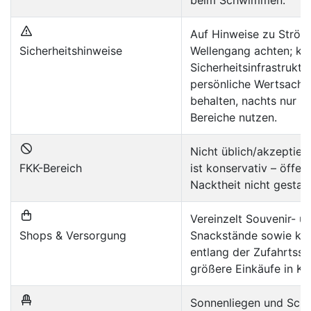
beim Schwimmen.
Auf Hinweise zu Strö
Sicherheitshinweise
Wellengang achten; kei
Sicherheitsinfrastruktu
persönliche Wertsachen
behalten, nachts nur b
Bereiche nutzen.
Nicht üblich/akzeptier
FKK-Bereich
ist konservativ – öffent
Nacktheit nicht gestatt
Vereinzelt Souvenir- u
Shops & Versorgung
Snackstände sowie kle
entlang der Zufahrtsst
größere Einkäufe in Ko
Sonnenliegen und Sch