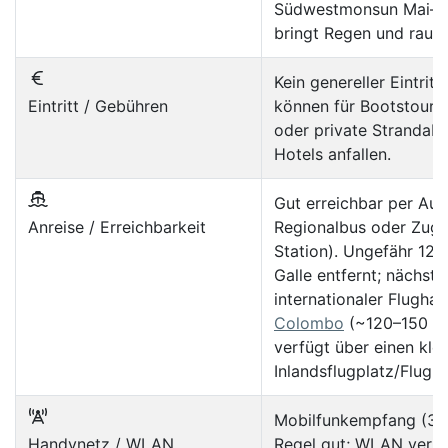
Südwestmonsun Mai–S
bringt Regen und rauer
Kein genereller Eintrit
Eintritt / Gebühren
können für Bootstouren
oder private Strandabs
Hotels anfallen.
Gut erreichbar per Aut
Anreise / Erreichbarkeit
Regionalbus oder Zug 
Station). Ungefähr 12
Galle entfernt; nächste
internationaler Flughaf
Colombo
(~120–150 km
verfügt über einen kle
Inlandsflugplatz/Flugh
Mobilfunkempfang (3G
Handynetz / WLAN
Regel gut; WLAN verfü