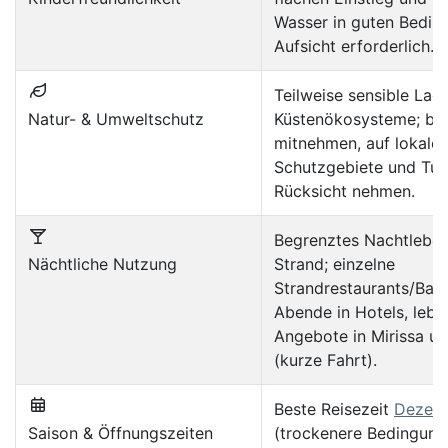
Wasser in guten Bedin
Aufsicht erforderlich.
Teilweise sensible Lag
Natur- & Umweltschutz
Küstenökosysteme; bit
mitnehmen, auf lokale
Schutzgebiete und Turt
Rücksicht nehmen.
Begrenztes Nachtleben
Nächtliche Nutzung
Strand; einzelne
Strandrestaurants/Bar
Abende in Hotels, lebh
Angebote in Mirissa u
(kurze Fahrt).
Beste Reisezeit
Dezem
Saison & Öffnungszeiten
(trockenere Bedingung