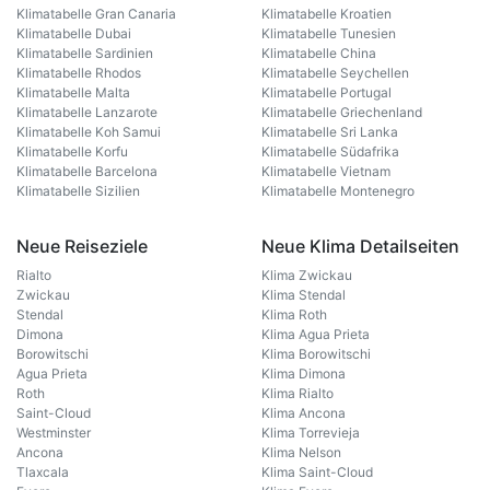
Klimatabelle Gran Canaria
Klimatabelle Kroatien
Klimatabelle Dubai
Klimatabelle Tunesien
Klimatabelle Sardinien
Klimatabelle China
Klimatabelle Rhodos
Klimatabelle Seychellen
Klimatabelle Malta
Klimatabelle Portugal
Klimatabelle Lanzarote
Klimatabelle Griechenland
Klimatabelle Koh Samui
Klimatabelle Sri Lanka
Klimatabelle Korfu
Klimatabelle Südafrika
Klimatabelle Barcelona
Klimatabelle Vietnam
Klimatabelle Sizilien
Klimatabelle Montenegro
Neue Reiseziele
Neue Klima Detailseiten
Rialto
Klima Zwickau
Zwickau
Klima Stendal
Stendal
Klima Roth
Dimona
Klima Agua Prieta
Borowitschi
Klima Borowitschi
Agua Prieta
Klima Dimona
Roth
Klima Rialto
Saint-Cloud
Klima Ancona
Westminster
Klima Torrevieja
Ancona
Klima Nelson
Tlaxcala
Klima Saint-Cloud