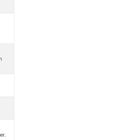
n
er.