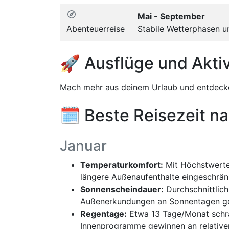
Mai - September
Abenteuerreise
Stabile Wetterphasen u
🚀 Ausflüge und Aktiv
Mach mehr aus deinem Urlaub und entdecke
🗓️ Beste Reisezeit n
Januar
Temperaturkomfort:
Mit Höchstwerten
längere Außenaufenthalte eingeschrän
Sonnenscheindauer:
Durchschnittlich 
Außenerkundungen an Sonnentagen gep
Regentage:
Etwa 13 Tage/Monat schrä
Innenprogramme gewinnen an relativer 