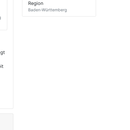
Region
Baden-Württemberg
g
igt
it