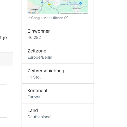
In Google Maps öffnen
Einwohner
t je
46.282
.
Zeitzone
Europe/Berlin
n
Zeitverschiebung
+1 Std.
Kontinent
Europa
Land
Deutschland