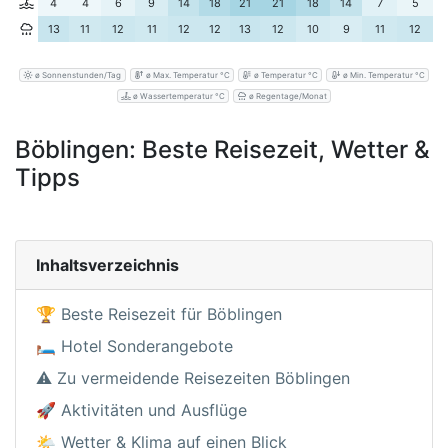
4
4
6
9
14
18
21
21
18
14
7
5
13
11
12
11
12
12
13
12
10
9
11
12
ø Sonnenstunden/Tag
ø Max. Temperatur °C
ø Temperatur °C
ø Min. Temperatur °C
ø Wassertemperatur °C
ø Regentage/Monat
Böblingen: Beste Reisezeit, Wetter &
Tipps
Inhaltsverzeichnis
🏆 Beste Reisezeit für Böblingen
🛏️ Hotel Sonderangebote
⚠️ Zu vermeidende Reisezeiten Böblingen
🚀 Aktivitäten und Ausflüge
🌤️ Wetter & Klima auf einen Blick