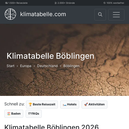
1.500+ Reiseziele
2.000+ Strände
100% werbefrei
klimatabelle.com
Klimatabelle Böblingen
Start
Europa
Deutschland
Böblingen
Schnell zu:
🏆 Beste Reisezeit
🛏️ Hotels
🚀 Aktivitäten
🏖️ Baden
⁉️ FAQs
Klimatabelle Böblingen 2026