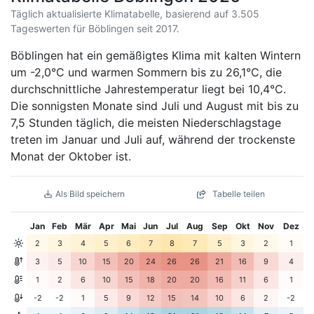
Täglich aktualisierte Klimatabelle, basierend auf 3.505
Tageswerten für Böblingen seit 2017.
Böblingen hat ein gemäßigtes Klima mit kalten Wintern
um -2,0°C und warmen Sommern bis zu 26,1°C, die
durchschnittliche Jahrestemperatur liegt bei 10,4°C.
Die sonnigsten Monate sind Juli und August mit bis zu
7,5 Stunden täglich, die meisten Niederschlagstage
treten im Januar und Juli auf, während der trockenste
Monat der Oktober ist.
Als Bild speichern
Tabelle teilen
Jan
Feb
Mär
Apr
Mai
Jun
Jul
Aug
Sep
Okt
Nov
Dez
2
3
4
5
6
7
8
7
5
3
2
1
3
5
10
15
20
24
26
26
21
16
9
4
1
2
6
10
15
18
20
20
16
11
6
1
-2
-2
1
5
9
12
15
14
10
6
2
-2