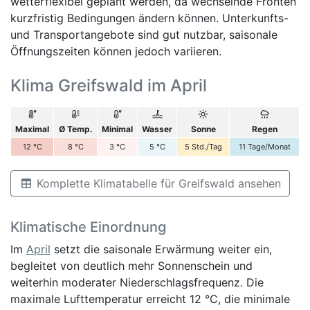
wetterflexibel geplant werden, da wechselnde Fronten
kurzfristig Bedingungen ändern können. Unterkunfts-
und Transportangebote sind gut nutzbar, saisonale
Öffnungszeiten können jedoch variieren.
Klima Greifswald im April
Maximal
Ø Temp.
Minimal
Wasser
Sonne
Regen
12
°C
8
°C
3
°C
5
°C
5
Std./Tag
11
Tage/Monat
Komplette Klimatabelle für Greifswald ansehen
Klimatische Einordnung
Im
April
setzt die saisonale Erwärmung weiter ein,
begleitet von deutlich mehr Sonnenschein und
weiterhin moderater Niederschlagsfrequenz. Die
maximale Lufttemperatur erreicht 12 °C, die minimale