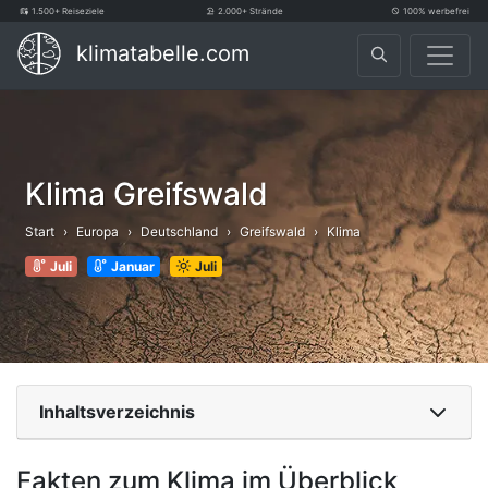
1.500+ Reiseziele
2.000+ Strände
100% werbefrei
klimatabelle.com
Klima Greifswald
Start
Europa
Deutschland
Greifswald
Klima
Juli
Januar
Juli
Inhaltsverzeichnis
Fakten zum Klima im Überblick