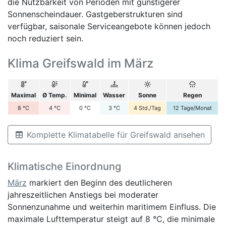
die Nutzbarkeit von Perioden mit günstigerer
Sonnenscheindauer. Gastgeberstrukturen sind
verfügbar, saisonale Serviceangebote können jedoch
noch reduziert sein.
Klima Greifswald im März
Maximal
Ø Temp.
Minimal
Wasser
Sonne
Regen
8
°C
4
°C
0
°C
3
°C
4
Std./Tag
12
Tage/Monat
Komplette Klimatabelle für Greifswald ansehen
Klimatische Einordnung
März
markiert den Beginn des deutlicheren
jahreszeitlichen Anstiegs bei moderater
Sonnenzunahme und weiterhin maritimem Einfluss. Die
maximale Lufttemperatur steigt auf 8 °C, die minimale