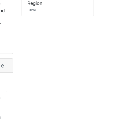
Region
e
Iowa
nd
r
de
e
n