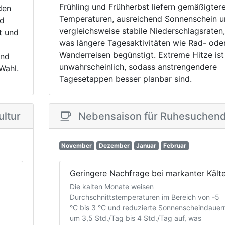
Frühling und Frühherbst liefern gemäßigter
den
Temperaturen, ausreichend Sonnenschein u
nd
vergleichsweise stabile Niederschlagsraten,
t und
was längere Tagesaktivitäten wie Rad- ode
Wanderreisen begünstigt. Extreme Hitze ist
ind
unwahrscheinlich, sodass anstrengendere
Wahl.
Tagesetappen besser planbar sind.
ultur
Nebensaison für Ruhesuchen
November
Dezember
Januar
Februar
Geringere Nachfrage bei markanter Kält
Die kalten Monate weisen
Durchschnittstemperaturen im Bereich von -5
°C bis 3 °C und reduzierte Sonnenscheindauer
um 3,5 Std./Tag bis 4 Std./Tag auf, was