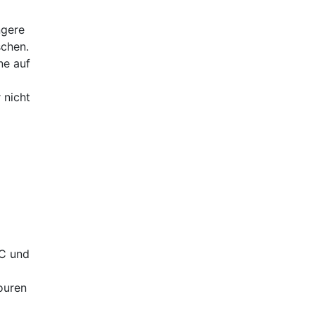
ngere
schen.
ne auf
 nicht
°C und
ouren