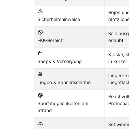
Bojen un
Sicherheitshinweise
plötzlich
Kein ausg
FKK-Bereich
erlaubt
Kioske, k
Shops & Versorgung
in kurzer
Liegen- u
Liegen & Sonnenschirme
Liegeflä
Beachvoll
Sportmöglichkeiten am
Promenad
Strand
Schwimme