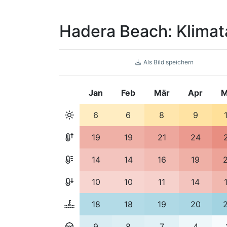
Hadera Beach: Klimat
Als Bild speichern
Jan
Feb
Mär
Apr
M
6
6
8
9
19
19
21
24
14
14
16
19
10
10
11
14
18
18
19
20
9
8
7
4