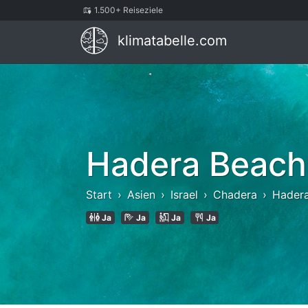
1.500+ Reiseziele
klimatabelle.com
Hadera Beach
Start
Asien
Israel
Chadera
Hader
Ja
Ja
Ja
Ja