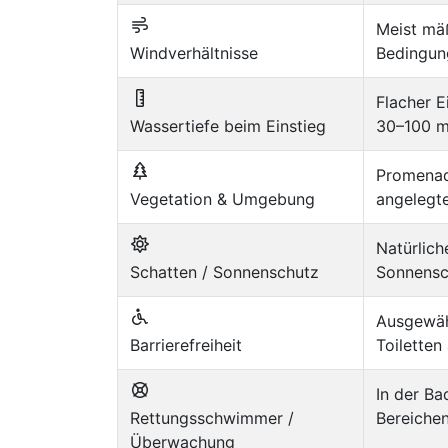
Meist mä
Windverhältnisse
Bedingun
Flacher E
Wassertiefe beim Einstieg
30–100 m 
Promenad
Vegetation & Umgebung
angelegte
Natürlic
Schatten / Sonnenschutz
Sonnensc
Ausgewäh
Barrierefreiheit
Toiletten
In der Ba
Rettungsschwimmer /
Bereichen
Überwachung