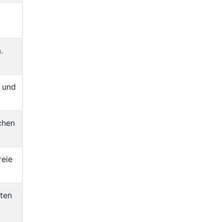
.
 und
chen
reie
ten