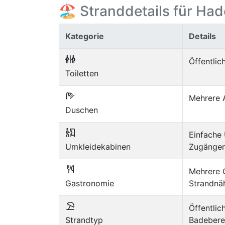
🏖️ Stranddetails für Ha
Kategorie
Details
Öffentli
Toiletten
Mehrere 
Duschen
Einfache
Umkleidekabinen
Zugänge
Mehrere 
Gastronomie
Strandnä
Öffentli
Strandtyp
Badebere