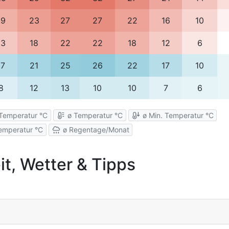
19
23
27
27
22
16
10
13
18
22
22
18
12
6
17
21
25
26
22
17
10
8
12
13
10
10
7
6
Temperatur °C
ø Temperatur °C
ø Min. Temperatur °C
emperatur °C
ø Regentage/Monat
t, Wetter & Tipps