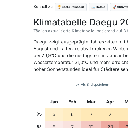
Schnell zu:
🏆 Beste Reisezeit
🛏️ Hotels
🚀 Aktivit
Klimatabelle Daegu 
Täglich aktualisierte Klimatabelle, basierend auf 
Daegu zeigt ausgeprägte Jahreszeiten mit 
August und kalten, relativ trockenen Winte
bei 26,9°C und die niedrigsten im Januar b
Wassertemperatur 21,0°C und mehr erreich
hoher Sonnenstunden ideal für Städtereisen 
Als Bild speichern
Jan
Feb
Mär
Apr
M
5
6
7
7
5
7
13
20