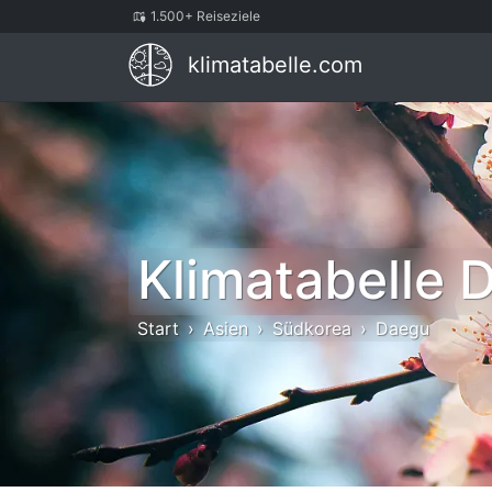
1.500+ Reiseziele
klimatabelle.com
Klimatabelle 
Start
Asien
Südkorea
Daegu