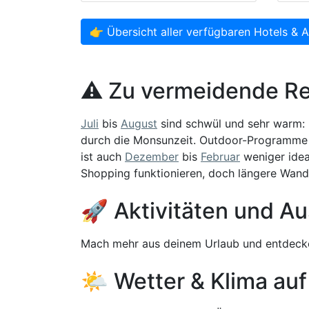
👉 Übersicht aller verfügbaren Hotels & 
⚠️ Zu vermeidende R
Juli
bis
August
sind schwül und sehr warm: 
durch die Monsunzeit. Outdoor-Programme l
ist auch
Dezember
bis
Februar
weniger ideal
Shopping funktionieren, doch längere Wand
🚀 Aktivitäten und Au
Mach mehr aus deinem Urlaub und entdecke
🌤️ Wetter & Klima auf