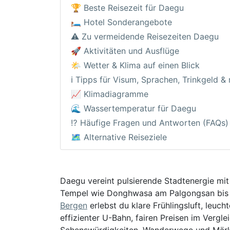
🏆 Beste Reisezeit für Daegu
🛏️ Hotel Sonderangebote
⚠️ Zu vermeidende Reisezeiten Daegu
🚀 Aktivitäten und Ausflüge
🌤️ Wetter & Klima auf einen Blick
ℹ️ Tipps für Visum, Sprachen, Trinkgeld &
📈 Klimadiagramme
🌊 Wassertemperatur für Daegu
⁉️ Häufige Fragen und Antworten (FAQs)
🗺️ Alternative Reiseziele
Daegu vereint pulsierende Stadtenergie mi
Tempel wie Donghwasa am Palgongsan bis zu
Bergen
erlebst du klare Frühlingsluft, leu
effizienter U-Bahn, fairen Preisen im Vergle
Sehenswürdigkeiten, Wanderwege und Märkte 