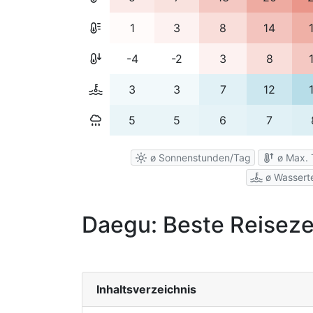
1
3
8
14
-4
-2
3
8
3
3
7
12
5
5
6
7
ø Sonnenstunden/Tag
ø Max. 
ø Wassert
Daegu: Beste Reisezei
Inhaltsverzeichnis