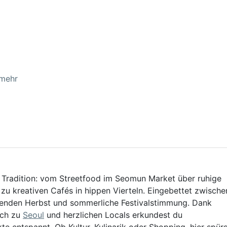
 mehr
t Tradition: vom Streetfood im Seomun Market über ruhige
 kreativen Cafés in hippen Vierteln. Eingebettet zwische
chtenden Herbst und sommerliche Festivalstimmung. Dank
ich zu
Seoul
und herzlichen Locals erkundest du
entspannt. Ob Kultur, Kulinarik oder Shopping, hier spürs