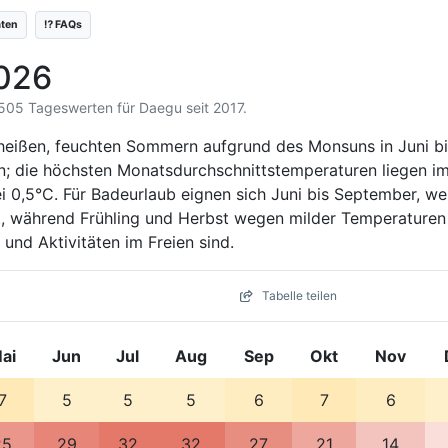
äten
⁉️ FAQs
2026
3.505 Tageswerten für Daegu seit 2017.
heißen, feuchten Sommern aufgrund des Monsuns in Juni bi
rn; die höchsten Monatsdurchschnittstemperaturen liegen im
ei 0,5°C. Für Badeurlaub eignen sich Juni bis September, we
t, während Frühling und Herbst wegen milder Temperaturen
und Aktivitäten im Freien sind.
Tabelle teilen
ai
Jun
Jul
Aug
Sep
Okt
Nov
7
5
5
5
6
7
6
25
29
32
32
27
21
14