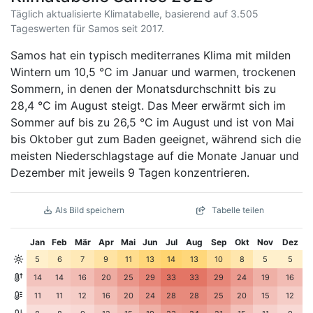
Täglich aktualisierte Klimatabelle, basierend auf 3.505
Tageswerten für Samos seit 2017.
Samos hat ein typisch mediterranes Klima mit milden
Wintern um 10,5 °C im Januar und warmen, trockenen
Sommern, in denen der Monatsdurchschnitt bis zu
28,4 °C im August steigt. Das Meer erwärmt sich im
Sommer auf bis zu 26,5 °C im August und ist von Mai
bis Oktober gut zum Baden geeignet, während sich die
meisten Niederschlagstage auf die Monate Januar und
Dezember mit jeweils 9 Tagen konzentrieren.
Als Bild speichern
Tabelle teilen
Jan
Feb
Mär
Apr
Mai
Jun
Jul
Aug
Sep
Okt
Nov
Dez
5
6
7
9
11
13
14
13
10
8
5
5
14
14
16
20
25
29
33
33
29
24
19
16
11
11
12
16
20
24
28
28
25
20
15
12