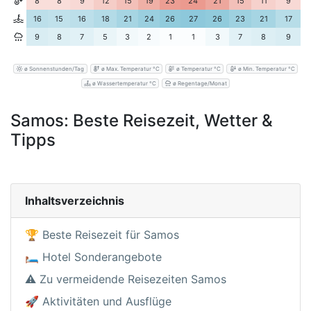
8
8
9
12
15
19
23
24
21
15
11
9
16
15
16
18
21
24
26
27
26
23
21
17
9
8
7
5
3
2
1
1
3
7
8
9
ø Sonnenstunden/Tag
ø Max. Temperatur °C
ø Temperatur °C
ø Min. Temperatur °C
ø Wassertemperatur °C
ø Regentage/Monat
Samos: Beste Reisezeit, Wetter &
Tipps
Inhaltsverzeichnis
🏆 Beste Reisezeit für Samos
🛏️ Hotel Sonderangebote
⚠️ Zu vermeidende Reisezeiten Samos
🚀 Aktivitäten und Ausflüge