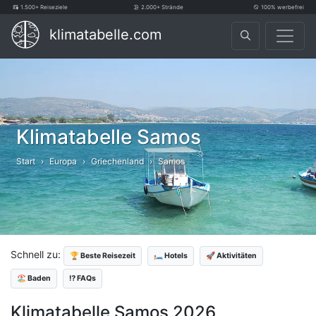
1.500+ Reiseziele
2.000+ Strände
100% werbefrei
klimatabelle.com
Klimatabelle Samos
Start
Europa
Griechenland
Samos
Schnell zu:
🏆 Beste Reisezeit
🛏️ Hotels
🚀 Aktivitäten
🏖️ Baden
⁉️ FAQs
Klimatabelle Samos 2026