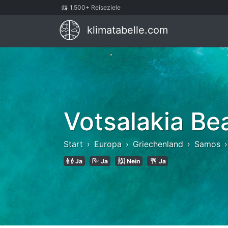
1.500+ Reiseziele
klimatabelle.com
Votsalakia Be
Start
Europa
Griechenland
Samos
Ja
Ja
Nein
Ja