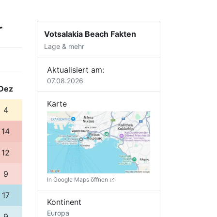
r
Votsalakia Beach Fakten
Lage & mehr
Aktualisiert am:
07.08.2026
Dez
Karte
4
14
12
9
In Google Maps öffnen
17
Kontinent
Europa
9