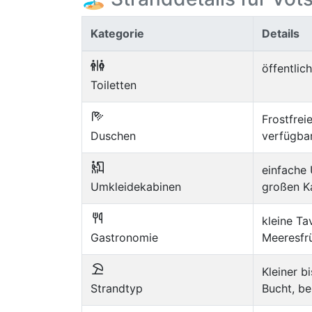
Kategorie
Details
öffentlic
Toiletten
Frostfre
Duschen
verfügba
einfache 
Umkleidekabinen
großen K
kleine Ta
Gastronomie
Meeresfr
Kleiner b
Strandtyp
Bucht, b