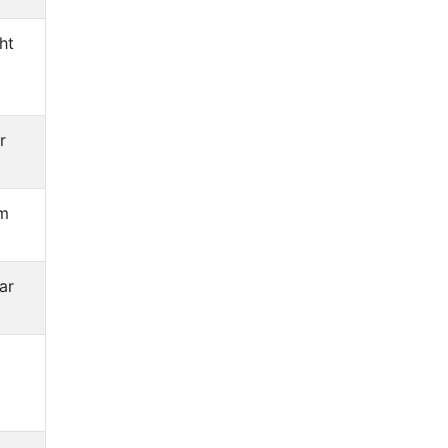
ht
r
im
ar