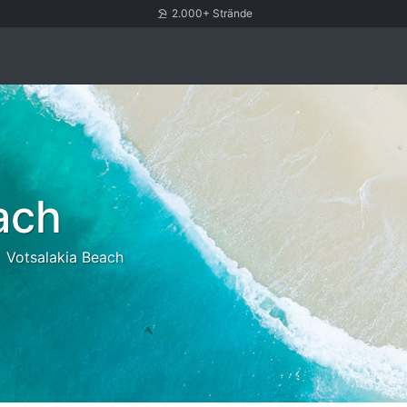
2.000+ Strände
ach
Votsalakia Beach