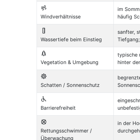
im Somme
Windverhältnisse
häufig Sc
sanfter, 
Wassertiefe beim Einstieg
Tiefgang;
typische
Vegetation & Umgebung
hinter de
begrenzte
Schatten / Sonnenschutz
Sonnensc
eingeschr
Barrierefreiheit
unbefesti
in der Ho
Rettungsschwimmer /
durchgeh
Überwachung