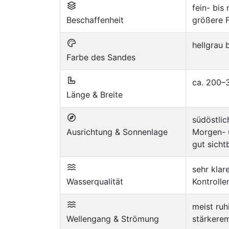
fein- bis 
Beschaffenheit
größere 
hellgrau 
Farbe des Sandes
ca. 200–3
Länge & Breite
südöstlic
Ausrichtung & Sonnenlage
Morgen- 
gut sicht
sehr klar
Wasserqualität
Kontrolle
meist ruh
Wellengang & Strömung
stärkerem