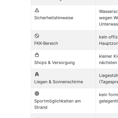
Wassersc
Sicherheitshinweise
wegen We
Unterwas
kein offi
FKK-Bereich
Hauptzo
kleiner K
Shops & Versorgung
nächsten
Liegestü
Liegen & Sonnenschirme
(Tagespre
kein form
Sportmöglichkeiten am
gelegentl
Strand