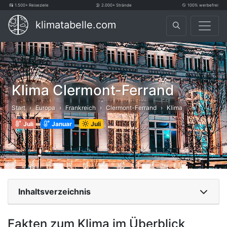
1.500+ Reiseziele
2.000+ Strände
100% werbefrei
klimatabelle.com
Klima Clermont-Ferrand
Start
Europa
Frankreich
Clermont-Ferrand
Klima
Juli
Januar
Juli
Inhaltsverzeichnis
Fakten zum Klima im Überblick