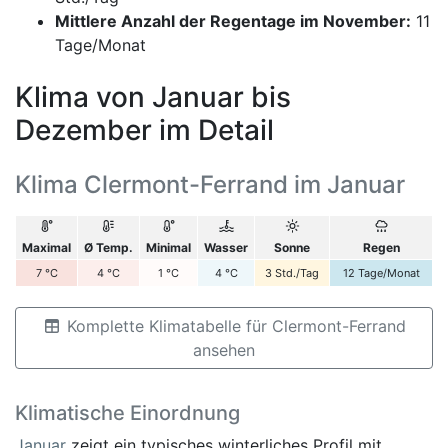
Mittlere Anzahl der Regentage im November:
11
Tage/Monat
Klima von Januar bis
Dezember im Detail
Klima Clermont-Ferrand im Januar
Maximal
Ø Temp.
Minimal
Wasser
Sonne
Regen
7
°C
4
°C
1
°C
4
°C
3
Std./Tag
12
Tage/Monat
Komplette Klimatabelle für Clermont-Ferrand
ansehen
Klimatische Einordnung
Januar
zeigt ein typisches winterliches Profil mit