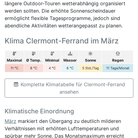
längere Outdoor-Touren wetterabhängig organisiert
werden sollten. Die erhöhte Sonnenscheindauer
ermöglicht flexible Tagesprogramme, jedoch sind
abendliche Aktivitäten wetterangepasst zu planen.
Klima Clermont-Ferrand im März
Maximal
Ø Temp.
Minimal
Wasser
Sonne
Regen
11
°C
8
°C
4
°C
6
°C
5
Std./Tag
11
Tage/Monat
Komplette Klimatabelle für Clermont-Ferrand
ansehen
Klimatische Einordnung
März
markiert den Übergang zu deutlich milderen
Verhältnissen mit erhöhten Lufttemperaturen und
spürbar mehr Sonne. Das Monatsmaximum erreicht