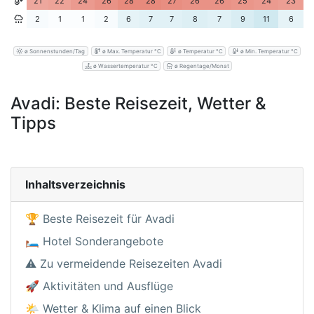
21
22
24
26
28
28
27
26
26
25
24
23
2
1
1
2
6
7
7
8
7
9
11
6
ø Sonnenstunden/Tag
ø Max. Temperatur °C
ø Temperatur °C
ø Min. Temperatur °C
ø Wassertemperatur °C
ø Regentage/Monat
Avadi: Beste Reisezeit, Wetter &
Tipps
Inhaltsverzeichnis
🏆 Beste Reisezeit für Avadi
🛏️ Hotel Sonderangebote
⚠️ Zu vermeidende Reisezeiten Avadi
🚀 Aktivitäten und Ausflüge
🌤️ Wetter & Klima auf einen Blick