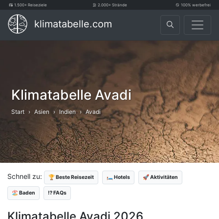
1.500+ Reiseziele
2.000+ Strände
100% werbefrei
klimatabelle.com
Klimatabelle Avadi
Start
Asien
Indien
Avadi
Schnell zu:
🏆 Beste Reisezeit
🛏️ Hotels
🚀 Aktivitäten
🏖️ Baden
⁉️ FAQs
Klimatabelle Avadi 2026