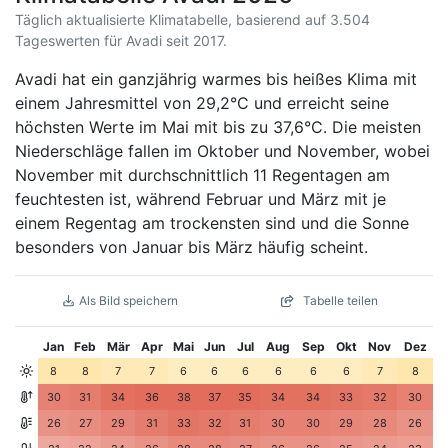
Täglich aktualisierte Klimatabelle, basierend auf 3.504
Tageswerten für Avadi seit 2017.
Avadi hat ein ganzjährig warmes bis heißes Klima mit
einem Jahresmittel von 29,2°C und erreicht seine
höchsten Werte im Mai mit bis zu 37,6°C. Die meisten
Niederschläge fallen im Oktober und November, wobei
November mit durchschnittlich 11 Regentagen am
feuchtesten ist, während Februar und März mit je
einem Regentag am trockensten sind und die Sonne
besonders von Januar bis März häufig scheint.
Als Bild speichern
Tabelle teilen
Jan
Feb
Mär
Apr
Mai
Jun
Jul
Aug
Sep
Okt
Nov
Dez
8
8
7
7
6
6
6
6
6
6
7
8
30
31
34
36
38
37
35
34
34
33
32
30
26
27
29
31
33
32
31
30
30
29
28
26