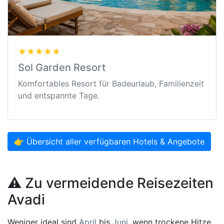
★★★★★
Sol Garden Resort
Komfortables Resort für Badeurlaub, Familienzeit
und entspannte Tage.
👉 Übersicht aller verfügbaren Hotels & Angebote
⚠️ Zu vermeidende Reisezeiten
Avadi
Weniger ideal sind
April
bis
Juni
, wenn trockene Hitze