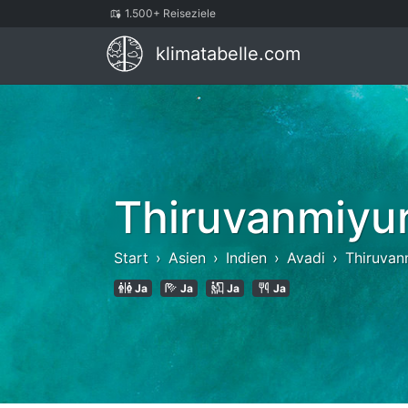
1.500+ Reiseziele
klimatabelle.com
Thiruvanmiyu
Start
Asien
Indien
Avadi
Thiruvan
Ja
Ja
Ja
Ja