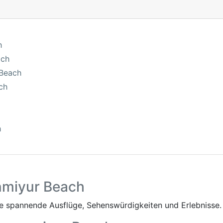
h
ach
 Beach
ch
h
nmiyur Beach
 spannende Ausflüge, Sehenswürdigkeiten und Erlebnisse.