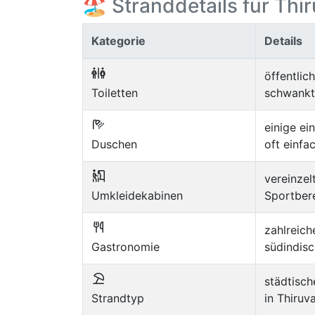
🏖️ Stranddetails für Th
Kategorie
Details
öffentlic
Toiletten
schwankt
einige e
Duschen
oft einfa
vereinzel
Umkleidekabinen
Sportber
zahlreich
Gastronomie
südindis
städtisch
Strandtyp
in Thiruv