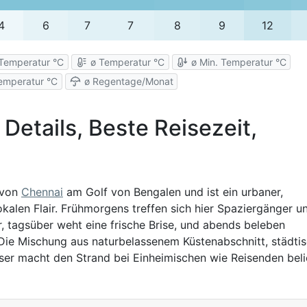
4
6
7
7
8
9
12
Temperatur °C
ø Temperatur °C
ø Min. Temperatur °C
emperatur °C
ø Regentage/Monat
Details, Beste Reisezeit,
 von
Chennai
am Golf von Bengalen und ist ein urbaner,
kalen Flair. Frühmorgens treffen sich hier Spaziergänger u
tagsüber weht eine frische Brise, und abends beleben
Die Mischung aus naturbelassenem Küstenabschnitt, städti
er macht den Strand bei Einheimischen wie Reisenden beli