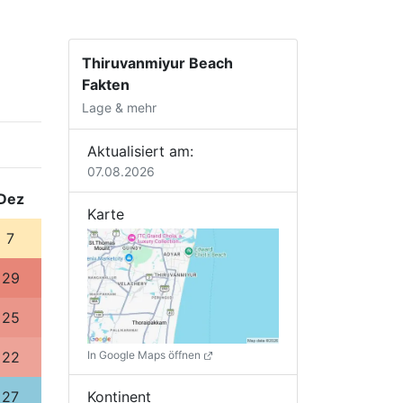
Thiruvanmiyur Beach
Fakten
Lage & mehr
Aktualisiert am:
07.08.2026
Dez
Karte
7
29
25
In Google Maps öffnen
22
Kontinent
27