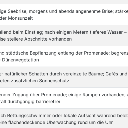
ige Seebrise, morgens und abends angenehme Brise; stärk
 der Monsunzeit
allend beim Einstieg; nach einigen Metern tieferes Wasser –
ise steilere Abschnitte vorhanden
nd städtische Bepflanzung entlang der Promenade; begren
e Dünenvegetation
r natürlicher Schatten durch vereinzelte Bäume; Cafés und
ieten zusätzlichen Sonnenschutz
ender Zugang über Promenade; einige Rampen vorhanden, 
rall durchgängig barrierefrei
lich Rettungsschwimmer oder lokale Aufsicht während bele
keine flächendeckende Überwachung rund um die Uhr