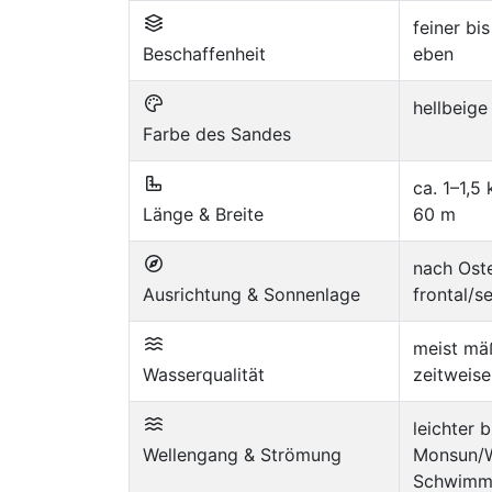
feiner bi
Beschaffenheit
eben
hellbeige
Farbe des Sandes
ca. 1–1,5
Länge & Breite
60 m
nach Oste
Ausrichtung & Sonnenlage
frontal/se
meist mä
Wasserqualität
zeitweis
leichter
Wellengang & Strömung
Monsun/W
Schwimme