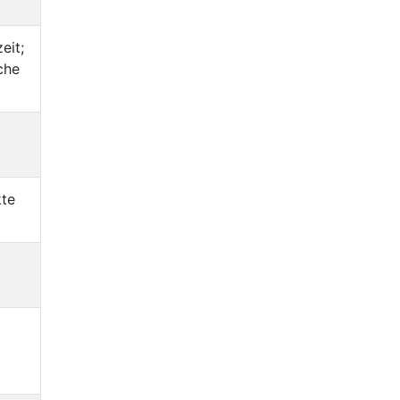
eit;
che
kte