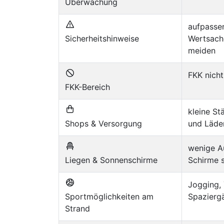
Überwachung
aufpassen
Sicherheitshinweise
Wertsache
meiden
FKK nicht
FKK-Bereich
kleine St
Shops & Versorgung
und Läden
wenige Au
Liegen & Sonnenschirme
Schirme s
Jogging, 
Sportmöglichkeiten am
Spaziergä
Strand