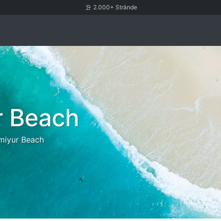
2.000+ Strände
r Beach
miyur Beach