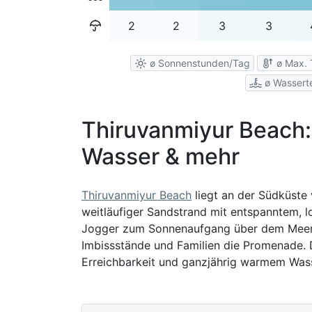
2
2
3
3
ø Sonnenstunden/Tag
ø Max. 
ø Wassert
Thiruvanmiyur Beach: 
Wasser & mehr
Thiruvanmiyur Beach
liegt an der Südküste
weitläufiger Sandstrand mit entspanntem, lo
Jogger zum Sonnenaufgang über dem Meer, 
Imbissstände und Familien die Promenade. 
Erreichbarkeit und ganzjährig warmem Wass