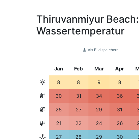
Thiruvanmiyur Beach:
Wassertemperatur
Als Bild speichern
Jan
Feb
Mär
Apr
M
8
8
9
8
30
31
34
36
25
27
29
31
21
22
24
26
27
28
29
30