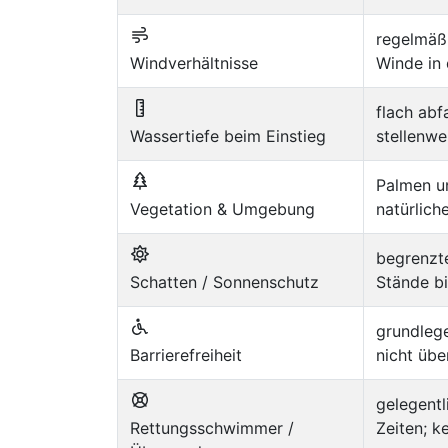
regelmäß
Windverhältnisse
Winde in
flach abf
Wassertiefe beim Einstieg
stellenwe
Palmen u
Vegetation & Umgebung
natürlich
begrenzte
Schatten / Sonnenschutz
Stände b
grundleg
Barrierefreiheit
nicht übe
gelegent
Rettungsschwimmer /
Zeiten; 