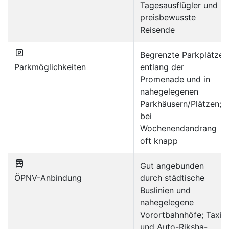
Tagesausflügler und
preisbewusste
Reisende
Begrenzte Parkplätze
Parkmöglichkeiten
entlang der
Promenade und in
nahegelegenen
Parkhäusern/Plätzen;
bei
Wochenendandrang
oft knapp
Gut angebunden
ÖPNV-Anbindung
durch städtische
Buslinien und
nahegelegene
Vorortbahnhöfe; Taxi-
und Auto-Riksha-