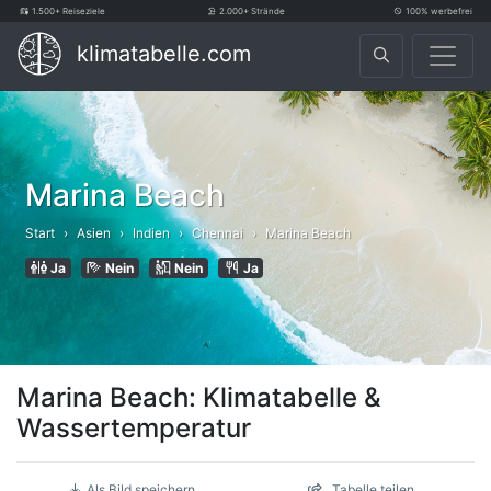
1.500+ Reiseziele
2.000+ Strände
100% werbefrei
klimatabelle.com
Marina Beach
Start
Asien
Indien
Chennai
Marina Beach
Ja
Nein
Nein
Ja
Marina Beach: Klimatabelle &
Wassertemperatur
Als Bild speichern
Tabelle teilen