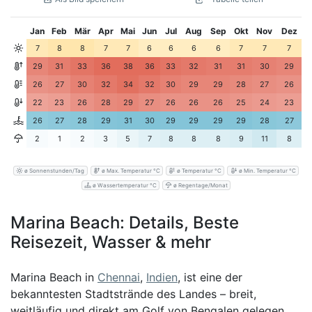
Jan
Feb
Mär
Apr
Mai
Jun
Jul
Aug
Sep
Okt
Nov
Dez
7
8
8
7
7
6
6
6
6
7
7
7
29
31
33
36
38
36
33
32
31
31
30
29
26
27
30
32
34
32
30
29
29
28
27
26
22
23
26
28
29
27
26
26
26
25
24
23
26
27
28
29
31
30
29
29
29
29
28
27
2
1
2
3
5
7
8
8
8
9
11
8
ø Sonnenstunden/Tag
ø Max. Temperatur °C
ø Temperatur °C
ø Min. Temperatur °C
ø Wassertemperatur °C
ø Regentage/Monat
Marina Beach: Details, Beste
Reisezeit, Wasser & mehr
Marina Beach in
Chennai
,
Indien
, ist eine der
bekanntesten Stadtstrände des Landes – breit,
weitläufig und direkt am Golf von Bengalen gelegen.