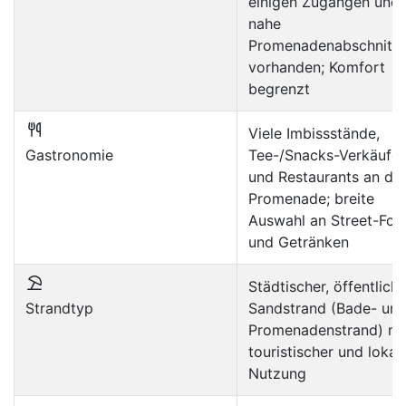
einigen Zugängen und
nahe
Promenadenabschnitt
vorhanden; Komfort
begrenzt
Viele Imbissstände,
Gastronomie
Tee-/Snacks-Verkäufer
und Restaurants an de
Promenade; breite
Auswahl an Street-Foo
und Getränken
Städtischer, öffentliche
Strandtyp
Sandstrand (Bade- un
Promenadenstrand) mi
touristischer und lokal
Nutzung