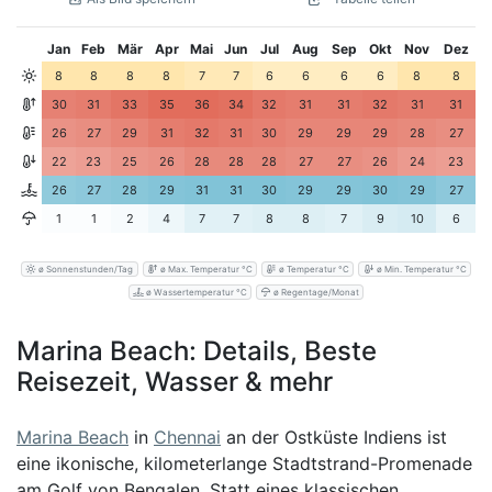
Jan
Feb
Mär
Apr
Mai
Jun
Jul
Aug
Sep
Okt
Nov
Dez
8
8
8
8
7
7
6
6
6
6
8
8
30
31
33
35
36
34
32
31
31
32
31
31
26
27
29
31
32
31
30
29
29
29
28
27
22
23
25
26
28
28
28
27
27
26
24
23
26
27
28
29
31
31
30
29
29
30
29
27
1
1
2
4
7
7
8
8
7
9
10
6
ø Sonnenstunden/Tag
ø Max. Temperatur °C
ø Temperatur °C
ø Min. Temperatur °C
ø Wassertemperatur °C
ø Regentage/Monat
Marina Beach: Details, Beste
Reisezeit, Wasser & mehr
Marina Beach
in
Chennai
an der Ostküste Indiens ist
eine ikonische, kilometerlange Stadtstrand-Promenade
am Golf von Bengalen. Statt eines klassischen