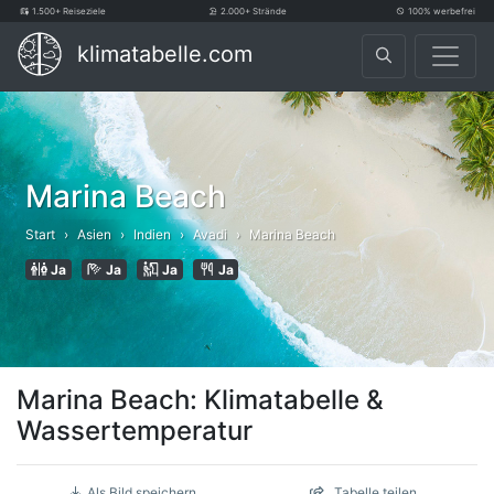
1.500+ Reiseziele
2.000+ Strände
100% werbefrei
klimatabelle.com
Marina Beach
Start
Asien
Indien
Avadi
Marina Beach
Ja
Ja
Ja
Ja
Marina Beach: Klimatabelle &
Wassertemperatur
Als Bild speichern
Tabelle teilen