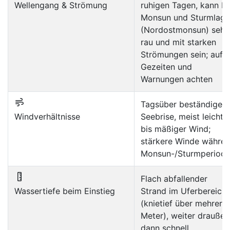
Wellengang & Strömung
ruhigen Tagen, kann be
Monsun und Sturmlag
(Nordostmonsun) sehr
rau und mit starken
Strömungen sein; auf
Gezeiten und
Warnungen achten
Tagsüber beständige
Windverhältnisse
Seebrise, meist leichte
bis mäßiger Wind;
stärkere Winde währe
Monsun-/Sturmperiod
Flach abfallender
Wassertiefe beim Einstieg
Strand im Uferbereich
(knietief über mehrere
Meter), weiter draußen
dann schnell