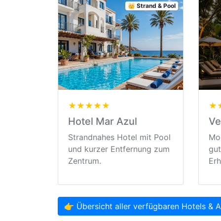
👑 Strand & Pool
★★★★★
★
Hotel Mar Azul
Ve
Strandnahes Hotel mit Pool
Mod
und kurzer Entfernung zum
gut
Zentrum.
Erh
👉 Übersicht aller verfügbaren Hotels & 