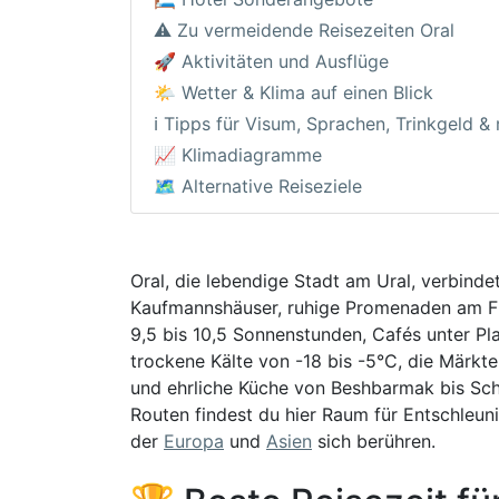
⚠️ Zu vermeidende Reisezeiten Oral
🚀 Aktivitäten und Ausflüge
🌤️ Wetter & Klima auf einen Blick
ℹ️ Tipps für Visum, Sprachen, Trinkgeld &
📈 Klimadiagramme
🗺️ Alternative Reiseziele
Oral, die lebendige Stadt am Ural, verbind
Kaufmannshäuser, ruhige Promenaden am Fl
9,5 bis 10,5 Sonnenstunden, Cafés unter Pla
trockene Kälte von -18 bis -5°C, die Märk
und ehrliche Küche von Beshbarmak bis Sch
Routen findest du hier Raum für Entschleun
der
Europa
und
Asien
sich berühren.