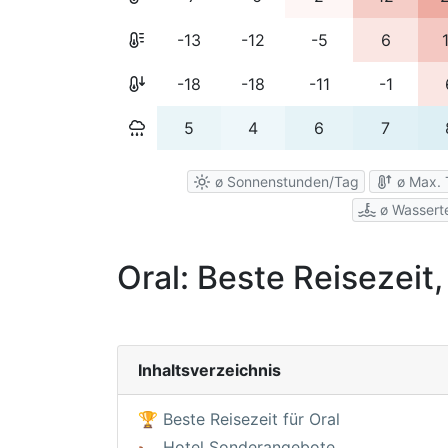
-13
-12
-5
6
-18
-18
-11
-1
5
4
6
7
ø Sonnenstunden/Tag
ø Max. 
ø Wassert
Oral: Beste Reisezeit
Inhaltsverzeichnis
🏆 Beste Reisezeit für Oral
🛏️ Hotel Sonderangebote