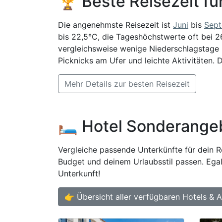
🏆 Beste Reisezeit fü
Die angenehmste Reisezeit ist
Juni
bis
Sep
bis 22,5°C, die Tageshöchstwerte oft bei 26
vergleichsweise wenige Niederschlagstage mi
Picknicks am Ufer und leichte Aktivitäten.
Mehr Details zur besten Reisezeit
🛏️ Hotel Sonderange
Vergleiche passende Unterkünfte für dein Re
Budget und deinem Urlaubsstil passen. Egal
Unterkunft!
👉 Übersicht aller verfügbaren Hotels & 