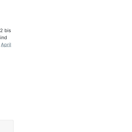
 2 bis
sind
m
April