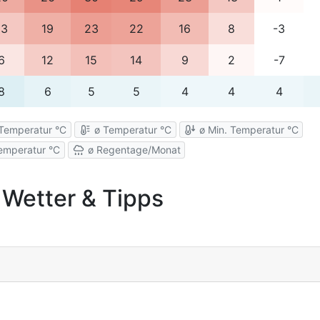
13
19
23
22
16
8
-3
6
12
15
14
9
2
-7
8
6
5
5
4
4
4
Temperatur °C
ø Temperatur °C
ø Min. Temperatur °C
emperatur °C
ø Regentage/Monat
, Wetter & Tipps