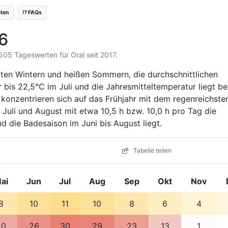
äten
⁉️ FAQs
26
.505 Tageswerten für Oral seit 2017.
alten Wintern und heißen Sommern, die durchschnittlichen
bis 22,5°C im Juli und die Jahresmitteltemperatur liegt be
konzentrieren sich auf das Frühjahr mit dem regenreichste
uli und August mit etwa 10,5 h bzw. 10,0 h pro Tag die
 die Badesaison im Juni bis August liegt.
Tabelle teilen
ai
Jun
Jul
Aug
Sep
Okt
Nov
8
10
11
10
8
6
4
20
26
30
29
23
13
1