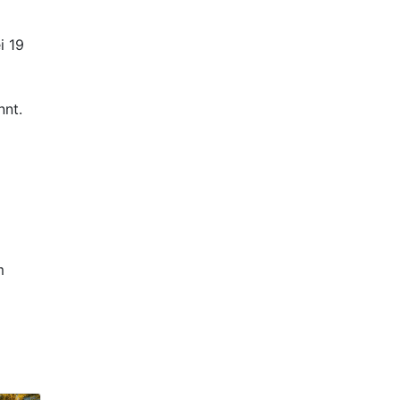
i 19
nnt.
m