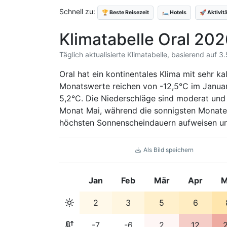
Schnell zu:
🏆 Beste Reisezeit
🛏️ Hotels
🚀 Aktivit
Klimatabelle Oral 20
Täglich aktualisierte Klimatabelle, basierend auf 3
Oral hat ein kontinentales Klima mit sehr k
Monatswerte reichen von -12,5°C im Januar 
5,2°C. Die Niederschläge sind moderat und 
Monat Mai, während die sonnigsten Monate J
höchsten Sonnenscheindauern aufweisen und
Als Bild speichern
Jan
Feb
Mär
Apr
M
2
3
5
6
-7
-6
2
12