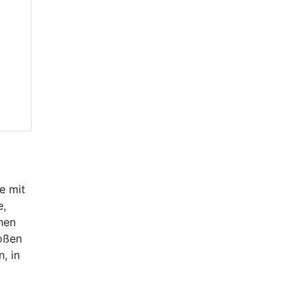
e mit
e,
hen
roßen
, in