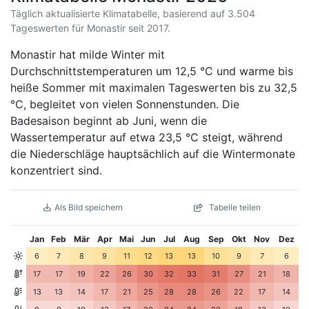
Täglich aktualisierte Klimatabelle, basierend auf 3.504
Tageswerten für Monastir seit 2017.
Monastir hat milde Winter mit
Durchschnittstemperaturen um 12,5 °C und warme bis
heiße Sommer mit maximalen Tageswerten bis zu 32,5
°C, begleitet von vielen Sonnenstunden. Die
Badesaison beginnt ab Juni, wenn die
Wassertemperatur auf etwa 23,5 °C steigt, während
die Niederschläge hauptsächlich auf die Wintermonate
konzentriert sind.
Als Bild speichern
Tabelle teilen
Jan
Feb
Mär
Apr
Mai
Jun
Jul
Aug
Sep
Okt
Nov
Dez
6
7
8
9
11
12
13
13
10
9
7
6
17
17
19
22
26
30
32
33
31
27
21
18
13
13
14
17
21
25
28
28
26
22
17
14