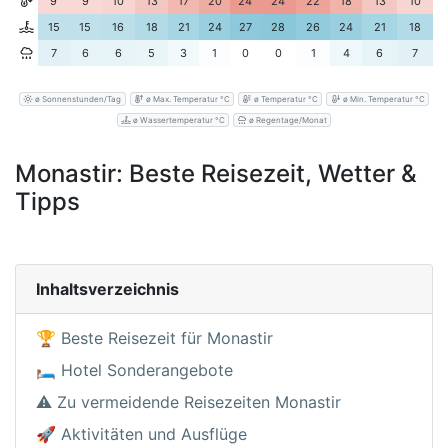
9
9
10
13
17
20
24
24
22
18
13
10
15
15
16
18
21
24
27
28
26
24
21
18
7
6
6
5
3
1
0
0
1
4
6
7
ø Sonnenstunden/Tag
ø Max. Temperatur °C
ø Temperatur °C
ø Min. Temperatur °C
ø Wassertemperatur °C
ø Regentage/Monat
Monastir: Beste Reisezeit, Wetter &
Tipps
Inhaltsverzeichnis
🏆 Beste Reisezeit für Monastir
🛏️ Hotel Sonderangebote
⚠️ Zu vermeidende Reisezeiten Monastir
🚀 Aktivitäten und Ausflüge