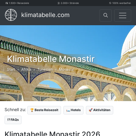
1.500+ Reiseziele
2.000+ Strände
100% werbefrei
klimatabelle.com
Klimatabelle Monastir
Start
Afrika
Tunesien
Monastir
Schnell zu:
🏆 Beste Reisezeit
🛏️ Hotels
🚀 Aktivitäten
⁉️ FAQs
Klimatabelle Monastir 2026