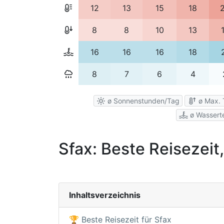
12
13
15
18
8
8
10
13
16
16
16
18
8
7
6
4
ø Sonnenstunden/Tag
ø Max. 
ø Wassert
Sfax: Beste Reisezeit
Inhaltsverzeichnis
🏆 Beste Reisezeit für Sfax