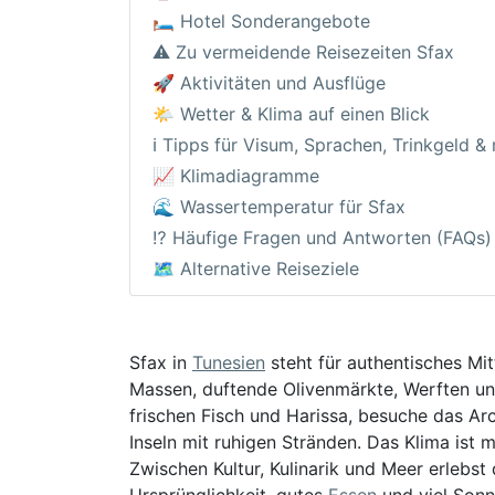
🛏️ Hotel Sonderangebote
⚠️ Zu vermeidende Reisezeiten Sfax
🚀 Aktivitäten und Ausflüge
🌤️ Wetter & Klima auf einen Blick
ℹ️ Tipps für Visum, Sprachen, Trinkgeld &
📈 Klimadiagramme
🌊 Wassertemperatur für Sfax
⁉️ Häufige Fragen und Antworten (FAQs)
🗺️ Alternative Reiseziele
Sfax in
Tunesien
steht für authentisches Mi
Massen, duftende Olivenmärkte, Werften und
frischen Fisch und Harissa, besuche das A
Inseln mit ruhigen Stränden. Das Klima ist
Zwischen Kultur, Kulinarik und Meer erlebst
Ursprünglichkeit, gutes
Essen
und viel Sonn