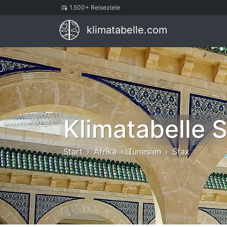
1.500+ Reiseziele
klimatabelle.com
Klimatabelle 
Start
Afrika
Tunesien
Sfax