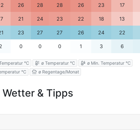
22
26
28
28
26
23
17
17
21
24
23
22
18
13
21
23
27
27
26
24
22
2
0
0
0
1
3
6
Temperatur °C
ø Temperatur °C
ø Min. Temperatur °C
emperatur °C
ø Regentage/Monat
, Wetter & Tipps