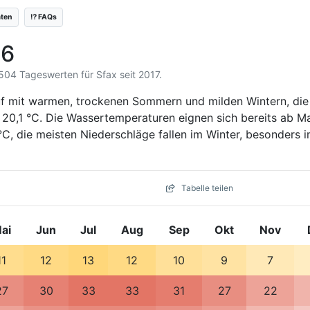
äten
⁉️ FAQs
26
3.504 Tageswerten für Sfax seit 2017.
auf mit warmen, trockenen Sommern und milden Wintern, die
 20,1 °C. Die Wassertemperaturen eignen sich bereits ab M
°C, die meisten Niederschläge fallen im Winter, besonders 
Tabelle teilen
ai
Jun
Jul
Aug
Sep
Okt
Nov
11
12
13
12
10
9
7
27
30
33
33
31
27
22