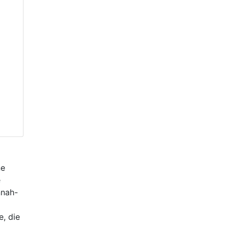
ne
e
nnah-
e, die