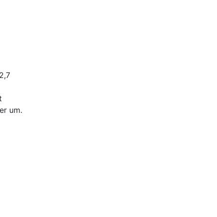
2,7
t
er um.