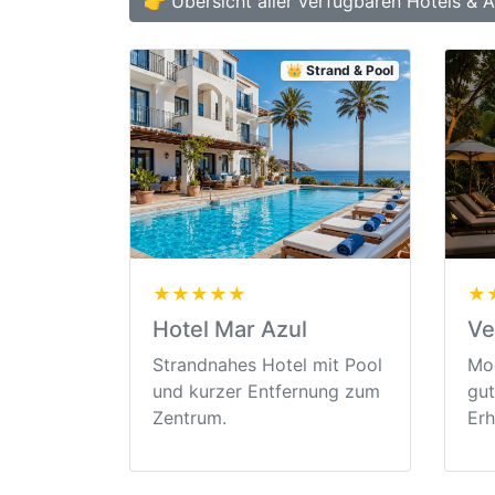
👉 Übersicht aller verfügbaren Hotels & 
👑 Strand & Pool
★★★★★
★
Hotel Mar Azul
Ve
Strandnahes Hotel mit Pool
Mod
und kurzer Entfernung zum
gut
Zentrum.
Erh