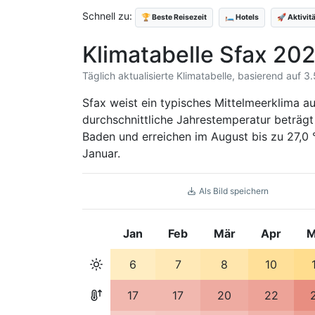
Schnell zu:
🏆 Beste Reisezeit
🛏️ Hotels
🚀 Aktivit
Klimatabelle Sfax 20
Täglich aktualisierte Klimatabelle, basierend auf 
Sfax weist ein typisches Mittelmeerklima 
durchschnittliche Jahrestemperatur beträgt
Baden und erreichen im August bis zu 27,0 
Januar.
Als Bild speichern
Jan
Feb
Mär
Apr
M
6
7
8
10
17
17
20
22