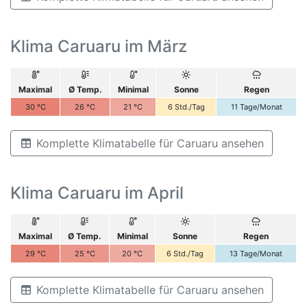
Klima Caruaru im März
Maximal
Ø Temp.
Minimal
Sonne
Regen
30
°C
26
°C
21
°C
6
Std./Tag
11
Tage/Monat
Komplette Klimatabelle für Caruaru ansehen
Klima Caruaru im April
Maximal
Ø Temp.
Minimal
Sonne
Regen
29
°C
25
°C
20
°C
6
Std./Tag
13
Tage/Monat
Komplette Klimatabelle für Caruaru ansehen