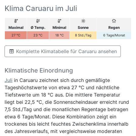
Klima Caruaru im Juli
Maximal
Ø Temp.
Minimal
Sonne
Regen
27
°C
23
°C
18
°C
8
Std./Tag
6
Tage/Monat
Komplette Klimatabelle für Caruaru ansehen
Klimatische Einordnung
Juli
in Caruaru zeichnet sich durch gemäßigte
Tageshöchstwerte von etwa 27 °C und nächtliche
Tiefstwerte um 18 °C aus. Die mittlere Temperatur
liegt bei 22,5 °C, die Sonnenscheindauer erreicht rund
7,5 Std./Tag und die monatlichen Regentage betragen
etwa 6 Tage/Monat. Diese Kombination zeigt ein
trockenes bis leicht feuchtes Zwischenklima innerhalb
des Jahresverlaufs, mit vergleichsweise moderaten