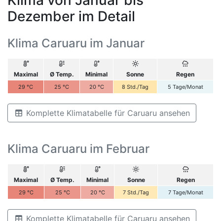
Dezember im Detail
Klima Caruaru im Januar
Maximal
Ø Temp.
Minimal
Sonne
Regen
29
°C
25
°C
20
°C
8
Std./Tag
5
Tage/Monat
Komplette Klimatabelle für Caruaru ansehen
Klima Caruaru im Februar
Maximal
Ø Temp.
Minimal
Sonne
Regen
29
°C
25
°C
20
°C
7
Std./Tag
7
Tage/Monat
Komplette Klimatabelle für Caruaru ansehen