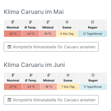
Klima Caruaru im Mai
Maximal
Ø Temp.
Minimal
Sonne
Regen
28
°C
24
°C
19
°C
6
Std./Tag
12
Tage/Monat
Komplette Klimatabelle für Caruaru ansehen
Klima Caruaru im Juni
Maximal
Ø Temp.
Minimal
Sonne
Regen
27
°C
23
°C
18
°C
7
Std./Tag
9
Tage/Monat
Komplette Klimatabelle für Caruaru ansehen