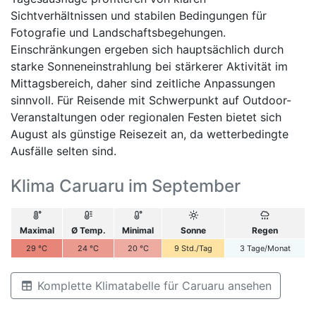
Sichtverhältnissen und stabilen Bedingungen für
Fotografie und Landschaftsbegehungen.
Einschränkungen ergeben sich hauptsächlich durch
starke Sonneneinstrahlung bei stärkerer Aktivität im
Mittagsbereich, daher sind zeitliche Anpassungen
sinnvoll. Für Reisende mit Schwerpunkt auf Outdoor-
Veranstaltungen oder regionalen Festen bietet sich
August als günstige Reisezeit an, da wetterbedingte
Ausfälle selten sind.
Klima Caruaru im September
Maximal
Ø Temp.
Minimal
Sonne
Regen
29
°C
24
°C
20
°C
9
Std./Tag
3
Tage/Monat
Komplette Klimatabelle für Caruaru ansehen