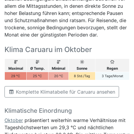
allem die Mittagsstunden, in denen direkte Sonne zu
hoher Belastung führen kann; entsprechende Pausen
und Schutzmaßnahmen sind ratsam. Für Reisende, die
trockene, sonnige Bedingungen bevorzugen, stellt der
Monat eine der günstigsten Perioden dar.
Klima Caruaru im Oktober
Maximal
Ø Temp.
Minimal
Sonne
Regen
29
°C
25
°C
20
°C
8
Std./Tag
3
Tage/Monat
Komplette Klimatabelle für Caruaru ansehen
Klimatische Einordnung
Oktober
präsentiert weiterhin warme Verhältnisse mit
Tageshöchstwerten um 29,3 °C und nächtlichen