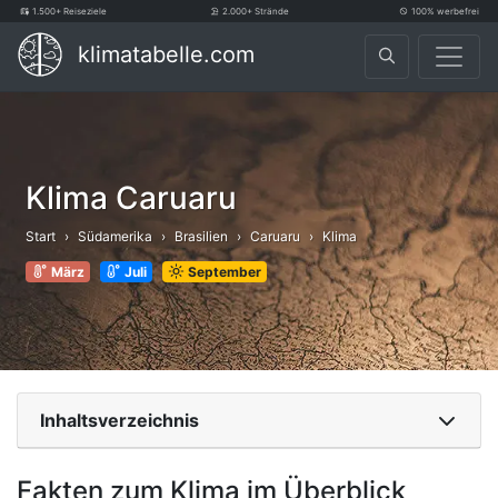
1.500+ Reiseziele
2.000+ Strände
100% werbefrei
klimatabelle.com
Klima Caruaru
Start
Südamerika
Brasilien
Caruaru
Klima
März
Juli
September
Inhaltsverzeichnis
Fakten zum Klima im Überblick