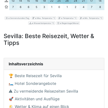
13
14
15
16
19
22
25
26
24
21
17
14
7
6
6
5
3
1
0
1
2
4
7
8
ø Sonnenstunden/Tag
ø Max. Temperatur °C
ø Temperatur °C
ø Min. Temperatur °C
ø Wassertemperatur °C
ø Regentage/Monat
Sevilla: Beste Reisezeit, Wetter &
Tipps
Inhaltsverzeichnis
🏆 Beste Reisezeit für Sevilla
🛏️ Hotel Sonderangebote
⚠️ Zu vermeidende Reisezeiten Sevilla
🚀 Aktivitäten und Ausflüge
🌤️ Wetter & Klima auf einen Blick