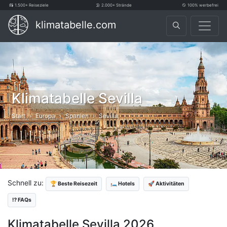
1.500+ Reiseziele
2.000+ Strände
100% werbefrei
klimatabelle.com
Klimatabelle Sevilla
Start
Europa
Spanien
Sevilla
Schnell zu:
🏆 Beste Reisezeit
🛏️ Hotels
🚀 Aktivitäten
⁉️ FAQs
Klimatabelle Sevilla 2026