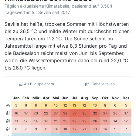
Täglich aktualisierte Klimatabelle, basierend auf 3.504
Tageswerten für Sevilla seit 2017.
Sevilla hat heiße, trockene Sommer mit Höchstwerten
bis zu 36,5 °C und milde Winter mit durchschnittlichen
Temperaturen um 11,2 °C. Die Sonne scheint im
Jahresmittel lange mit etwa 8,3 Stunden pro Tag und
die Badesaison reicht meist von Juni bis September,
wobei die Wassertemperaturen dann bei rund 22,0 °C
bis 26,0 °C liegen.
Als Bild speichern
Tabelle teilen
Jan
Feb
Mär
Apr
Mai
Jun
Jul
Aug
Sep
Okt
Nov
Dez
5
6
8
9
10
12
13
12
10
8
6
5
16
17
20
22
27
32
37
36
32
27
20
17
11
12
14
17
21
25
29
29
26
21
14
12
6
7
9
11
14
18
22
21
19
14
9
7