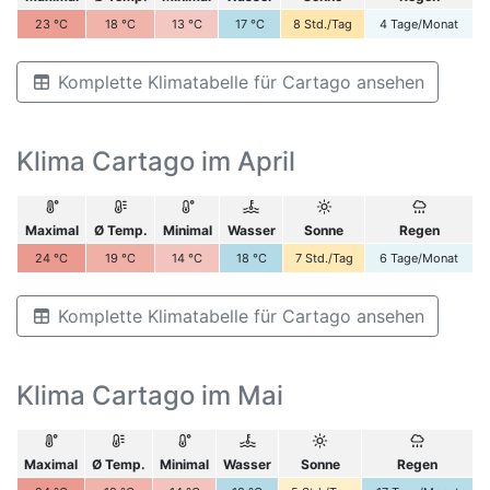
23
°C
18
°C
13
°C
17
°C
8
Std./Tag
4
Tage/Monat
Komplette Klimatabelle für Cartago ansehen
Klima Cartago im April
Maximal
Ø Temp.
Minimal
Wasser
Sonne
Regen
24
°C
19
°C
14
°C
18
°C
7
Std./Tag
6
Tage/Monat
Komplette Klimatabelle für Cartago ansehen
Klima Cartago im Mai
Maximal
Ø Temp.
Minimal
Wasser
Sonne
Regen