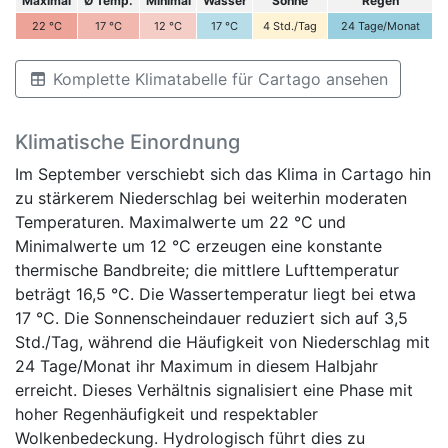
Maximal
Ø Temp.
Minimal
Wasser
Sonne
Regen
22
°C
17
°C
12
°C
17
°C
4
Std./Tag
24
Tage/Monat
Komplette Klimatabelle für Cartago ansehen
Klimatische Einordnung
Im September verschiebt sich das Klima in Cartago hin
zu stärkerem Niederschlag bei weiterhin moderaten
Temperaturen. Maximalwerte um 22 °C und
Minimalwerte um 12 °C erzeugen eine konstante
thermische Bandbreite; die mittlere Lufttemperatur
beträgt 16,5 °C. Die Wassertemperatur liegt bei etwa
17 °C. Die Sonnenscheindauer reduziert sich auf 3,5
Std./Tag, während die Häufigkeit von Niederschlag mit
24 Tage/Monat ihr Maximum in diesem Halbjahr
erreicht. Dieses Verhältnis signalisiert eine Phase mit
hoher Regenhäufigkeit und respektabler
Wolkenbedeckung. Hydrologisch führt dies zu