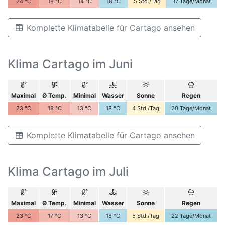
24
°C
18
°C
14
°C
18
°C
5
Std./Tag
17
Tage/Monat
Komplette Klimatabelle für Cartago ansehen
Klima Cartago im Juni
Maximal
Ø Temp.
Minimal
Wasser
Sonne
Regen
23
°C
18
°C
13
°C
18
°C
4
Std./Tag
20
Tage/Monat
Komplette Klimatabelle für Cartago ansehen
Klima Cartago im Juli
Maximal
Ø Temp.
Minimal
Wasser
Sonne
Regen
23
°C
17
°C
13
°C
18
°C
5
Std./Tag
22
Tage/Monat