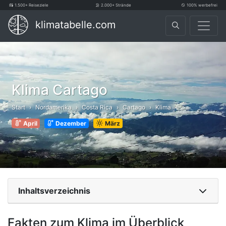
1.500+ Reiseziele
2.000+ Strände
100% werbefrei
klimatabelle.com
Klima Cartago
Start
Nordamerika
Costa Rica
Cartago
Klima
April
Dezember
März
Inhaltsverzeichnis
Fakten zum Klima im Überblick