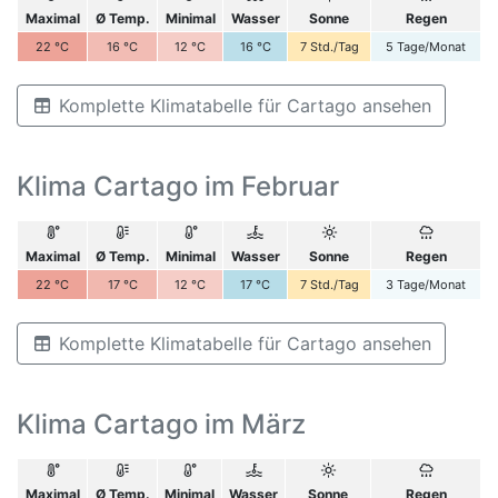
Maximal
Ø Temp.
Minimal
Wasser
Sonne
Regen
22
°C
16
°C
12
°C
16
°C
7
Std./Tag
5
Tage/Monat
Komplette Klimatabelle für Cartago ansehen
Klima Cartago im Februar
Maximal
Ø Temp.
Minimal
Wasser
Sonne
Regen
22
°C
17
°C
12
°C
17
°C
7
Std./Tag
3
Tage/Monat
Komplette Klimatabelle für Cartago ansehen
Klima Cartago im März
Maximal
Ø Temp.
Minimal
Wasser
Sonne
Regen