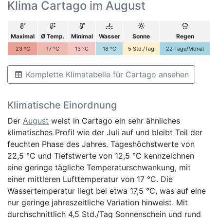
Klima Cartago im August
Maximal
Ø Temp.
Minimal
Wasser
Sonne
Regen
23
°C
17
°C
13
°C
18
°C
5
Std./Tag
22
Tage/Monat
Komplette Klimatabelle für Cartago ansehen
Klimatische Einordnung
Der
August
weist in Cartago ein sehr ähnliches
klimatisches Profil wie der Juli auf und bleibt Teil der
feuchten Phase des Jahres. Tageshöchstwerte von
22,5 °C und Tiefstwerte von 12,5 °C kennzeichnen
eine geringe tägliche Temperaturschwankung, mit
einer mittleren Lufttemperatur von 17 °C. Die
Wassertemperatur liegt bei etwa 17,5 °C, was auf eine
nur geringe jahreszeitliche Variation hinweist. Mit
durchschnittlich 4,5 Std./Tag Sonnenschein und rund