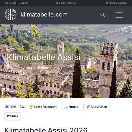
1.500+ Reiseziele
2.000+ Strände
100% werbefrei
klimatabelle.com
Klimatabelle Assisi
Start
Europa
Italien
Assisi
Schnell zu:
🏆 Beste Reisezeit
🛏️ Hotels
🚀 Aktivitäten
⁉️ FAQs
Klimatabelle Assisi 2026