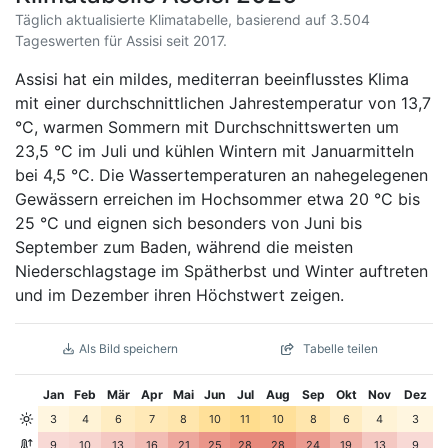
Täglich aktualisierte Klimatabelle, basierend auf 3.504
Tageswerten für Assisi seit 2017.
Assisi hat ein mildes, mediterran beeinflusstes Klima
mit einer durchschnittlichen Jahrestemperatur von 13,7
°C, warmen Sommern mit Durchschnittswerten um
23,5 °C im Juli und kühlen Wintern mit Januarmitteln
bei 4,5 °C. Die Wassertemperaturen an nahegelegenen
Gewässern erreichen im Hochsommer etwa 20 °C bis
25 °C und eignen sich besonders von Juni bis
September zum Baden, während die meisten
Niederschlagstage im Spätherbst und Winter auftreten
und im Dezember ihren Höchstwert zeigen.
Als Bild speichern
Tabelle teilen
Jan
Feb
Mär
Apr
Mai
Jun
Jul
Aug
Sep
Okt
Nov
Dez
3
4
6
7
8
10
11
10
8
6
4
3
9
10
13
16
21
25
28
28
24
19
13
9