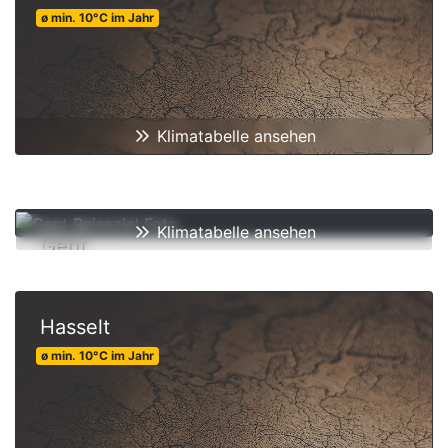
ø min.
10
°C
im Jahr
Klimatabelle ansehen
Klimatabelle ansehen
Gent
ø min.
10
°C
im Jahr
Hasselt
ø min.
10
°C
im Jahr