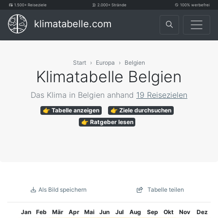
1.500+ Reiseziele
2.000+ Strände
100% werbefrei
klimatabelle.com
Start
Europa
Belgien
Klimatabelle Belgien
Das Klima in Belgien anhand
19 Reisezielen
👉 Tabelle anzeigen
👉 Ziele durchsuchen
👉 Ratgeber lesen
Als Bild speichern
Tabelle teilen
Jan
Feb
Mär
Apr
Mai
Jun
Jul
Aug
Sep
Okt
Nov
Dez