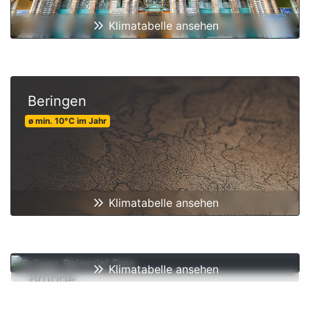
Klimatabelle ansehen
Beringen
ø min.
10
°C
im Jahr
Klimatabelle ansehen
Klimatabelle ansehen
Brügge
ø min.
10
°C
im Jahr