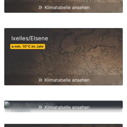
Klimatabelle ansehen
Ixelles/Elsene
ø min.
10
°C
im Jahr
Klimatabelle ansehen
Klimatabelle ansehen
Lüttich
ø min.
10
°C
im Jahr