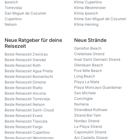
Ipswich
Klima Cupertino
Torrevieja
Klima Westminster
San Miguel de Cozumel
Klima Ipswich
Cupertino
Klima San Miguel de Cozumel
Nelson
Klima Herning
Neue Ratgeber für deine
Neue Strände
Reisezeit
Garrafon Beach
Creteilsee Strand
Beste Reisezeit Zwickau
Insel Saint Germain Strand
Beste Reisezeit Stendal
Glenduan Beach
Beste Reisezeit Roth
Five Mile Beach
Beste Reisezeit Agua Prieta
Long Beach
Beste Reisezeit Borowitschi
Playa La Mata
Beste Reisezeit Dimona
Playa Moncayo Guardamar
Beste Reisezeit Rialto
San Michele
Beste Reisezeit Ancona
Conchiglie
Beste Reisezeit Torrevieja
Numana
Beste Reisezeit Nelson
Strandbad Rothsee
Beste Reisezeit Saint-Cloud
Strand Bat Yam
Beste Reisezeit Evere
Nordau Strand
Beste Reisezeit Tlaxcala
La Playa Strand
Beste Reisezeit Fargo
Capomulini Strand
Beste Reisezeit Cupertino
Aci Castello Strand
Beste Reisezeit Westminster