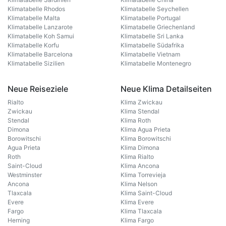
Klimatabelle Rhodos
Klimatabelle Seychellen
Klimatabelle Malta
Klimatabelle Portugal
Klimatabelle Lanzarote
Klimatabelle Griechenland
Klimatabelle Koh Samui
Klimatabelle Sri Lanka
Klimatabelle Korfu
Klimatabelle Südafrika
Klimatabelle Barcelona
Klimatabelle Vietnam
Klimatabelle Sizilien
Klimatabelle Montenegro
Neue Reiseziele
Neue Klima Detailseiten
Rialto
Klima Zwickau
Zwickau
Klima Stendal
Stendal
Klima Roth
Dimona
Klima Agua Prieta
Borowitschi
Klima Borowitschi
Agua Prieta
Klima Dimona
Roth
Klima Rialto
Saint-Cloud
Klima Ancona
Westminster
Klima Torrevieja
Ancona
Klima Nelson
Tlaxcala
Klima Saint-Cloud
Evere
Klima Evere
Fargo
Klima Tlaxcala
Herning
Klima Fargo