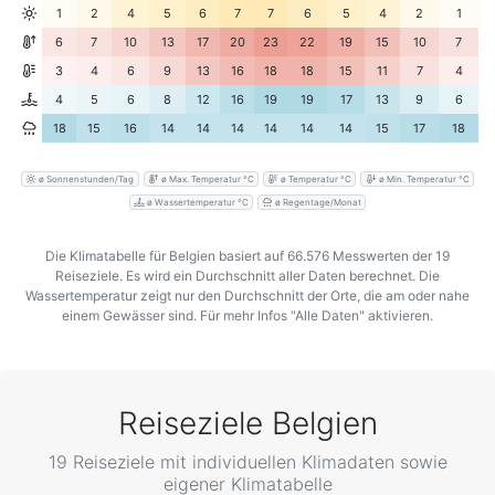
1
2
4
5
6
7
7
6
5
4
2
1
6
7
10
13
17
20
23
22
19
15
10
7
3
4
6
9
13
16
18
18
15
11
7
4
4
5
6
8
12
16
19
19
17
13
9
6
18
15
16
14
14
14
14
14
14
15
17
18
ø Sonnenstunden/Tag
ø Max. Temperatur °C
ø Temperatur °C
ø Min. Temperatur °C
ø Wassertemperatur °C
ø Regentage/Monat
Die Klimatabelle für Belgien basiert auf 66.576 Messwerten der 19
Reiseziele. Es wird ein Durchschnitt aller Daten berechnet. Die
Wassertemperatur zeigt nur den Durchschnitt der Orte, die am oder nahe
einem Gewässer sind. Für mehr Infos "Alle Daten" aktivieren.
Reiseziele Belgien
19 Reiseziele mit individuellen Klimadaten sowie
eigener Klimatabelle