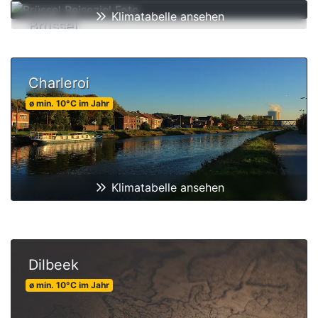
Klimatabelle ansehen
Brüssel
ø min.
10
°C
im Jahr
Charleroi
ø min.
10
°C
im Jahr
Klimatabelle ansehen
Dilbeek
ø min.
10
°C
im Jahr