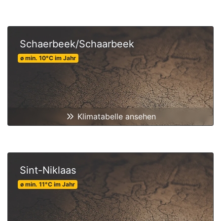
Schaerbeek/Schaarbeek
ø min.
10
°C
im Jahr
Klimatabelle ansehen
Sint-Niklaas
ø min.
11
°C
im Jahr