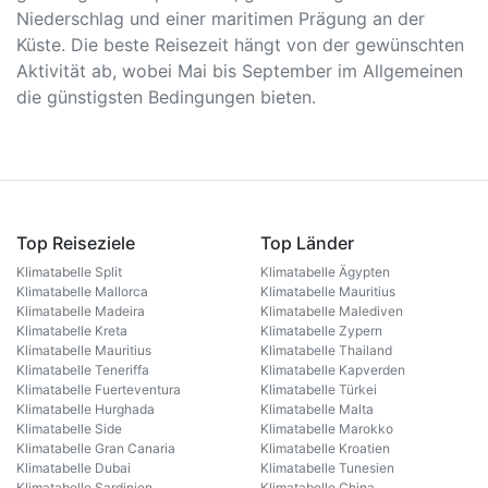
Niederschlag und einer maritimen Prägung an der
Küste. Die beste Reisezeit hängt von der gewünschten
Aktivität ab, wobei Mai bis September im Allgemeinen
die günstigsten Bedingungen bieten.
Top Reiseziele
Top Länder
Klimatabelle Split
Klimatabelle Ägypten
Klimatabelle Mallorca
Klimatabelle Mauritius
Klimatabelle Madeira
Klimatabelle Malediven
Klimatabelle Kreta
Klimatabelle Zypern
Klimatabelle Mauritius
Klimatabelle Thailand
Klimatabelle Teneriffa
Klimatabelle Kapverden
Klimatabelle Fuerteventura
Klimatabelle Türkei
Klimatabelle Hurghada
Klimatabelle Malta
Klimatabelle Side
Klimatabelle Marokko
Klimatabelle Gran Canaria
Klimatabelle Kroatien
Klimatabelle Dubai
Klimatabelle Tunesien
Klimatabelle Sardinien
Klimatabelle China