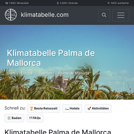
1.500+ Reiseziele
2.000+ Strände
100% werbefrei
klimatabelle.com
Klimatabelle Palma de
Mallorca
Start
Europa
Spanien
Palma de Mallorca
Schnell zu:
🏆 Beste Reisezeit
🛏️ Hotels
🚀 Aktivitäten
🏖️ Baden
⁉️ FAQs
Klimatabelle Palma de Mallorca