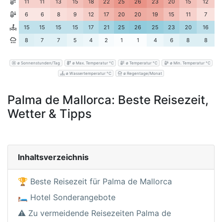
11
11
13
15
18
22
25
26
23
20
15
12
6
6
8
9
12
17
20
20
19
15
11
7
15
15
15
15
17
21
25
26
25
23
20
16
8
7
7
5
4
2
1
1
4
6
8
8
ø Sonnenstunden/Tag
ø Max. Temperatur °C
ø Temperatur °C
ø Min. Temperatur °C
ø Wassertemperatur °C
ø Regentage/Monat
Palma de Mallorca: Beste Reisezeit,
Wetter & Tipps
Inhaltsverzeichnis
🏆 Beste Reisezeit für Palma de Mallorca
🛏️ Hotel Sonderangebote
⚠️ Zu vermeidende Reisezeiten Palma de