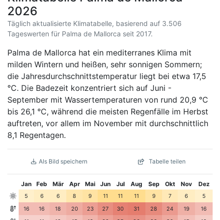
2026
Täglich aktualisierte Klimatabelle, basierend auf 3.506
Tageswerten für Palma de Mallorca seit 2017.
Palma de Mallorca hat ein mediterranes Klima mit
milden Wintern und heißen, sehr sonnigen Sommern;
die Jahresdurchschnittstemperatur liegt bei etwa 17,5
°C. Die Badezeit konzentriert sich auf Juni -
September mit Wassertemperaturen von rund 20,9 °C
bis 26,1 °C, während die meisten Regenfälle im Herbst
auftreten, vor allem im November mit durchschnittlich
8,1 Regentagen.
Als Bild speichern
Tabelle teilen
Jan
Feb
Mär
Apr
Mai
Jun
Jul
Aug
Sep
Okt
Nov
Dez
5
6
6
8
9
11
11
11
9
7
6
5
16
16
18
20
23
27
30
31
28
24
19
16