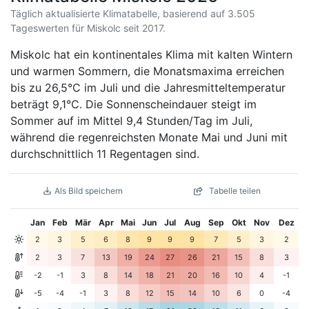
Täglich aktualisierte Klimatabelle, basierend auf 3.505
Tageswerten für Miskolc seit 2017.
Miskolc hat ein kontinentales Klima mit kalten Wintern
und warmen Sommern, die Monatsmaxima erreichen
bis zu 26,5°C im Juli und die Jahresmitteltemperatur
beträgt 9,1°C. Die Sonnenscheindauer steigt im
Sommer auf im Mittel 9,4 Stunden/Tag im Juli,
während die regenreichsten Monate Mai und Juni mit
durchschnittlich 11 Regentagen sind.
Als Bild speichern
Tabelle teilen
Jan
Feb
Mär
Apr
Mai
Jun
Jul
Aug
Sep
Okt
Nov
Dez
2
3
5
6
8
9
9
9
7
5
3
2
2
3
7
13
19
24
27
26
21
15
8
3
-2
-1
3
8
14
18
21
20
16
10
4
-1
-5
-4
-1
3
8
12
15
14
10
6
0
-4