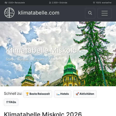
1.500+ Reiseziele
2.000+ Strände
100% werbefrei
klimatabelle.com
Klimatabelle Miskolc
Start
Europa
Ungarn
Miskolc
Schnell zu:
🏆 Beste Reisezeit
🛏️ Hotels
🚀 Aktivitäten
⁉️ FAQs
Klimatabelle Miskolc 2026