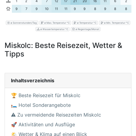
1
2
4
7
12
17
21
20
16
11
6
2
9
7
9
10
11
11
9
9
8
9
8
8
ø Sonnenstunden/Tag
ø Max. Temperatur °C
ø Temperatur °C
ø Min. Temperatur °C
ø Wassertemperatur °C
ø Regentage/Monat
Miskolc: Beste Reisezeit, Wetter &
Tipps
Inhaltsverzeichnis
🏆 Beste Reisezeit für Miskolc
🛏️ Hotel Sonderangebote
⚠️ Zu vermeidende Reisezeiten Miskolc
🚀 Aktivitäten und Ausflüge
🌤️ Wetter & Klima auf einen Blick